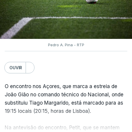
ininterruptamente desde 2016.
ARTIGOS RELACIONADOS
Volta a Portugal. Nova
Pedro A. Pina - RTP
Camisola Amarela dilata
vantagem de equipa bi-
campeã
OUVIR
atualizado 10 Agosto 2026, 06:56
O encontro nos Açores, que marca a estreia de
João Gião no comando técnico do Nacional, onde
TÓPICOS
substituiu Tiago Margarido, está marcado para as
Volta
,
Portugal
,
Ciclismo
,
Bicicleta
,
Alexis
19:15 locais (20:15, horas de Lisboa).
Guérin
,
Camisola
,
Amarela
Na antevisão do encontro, Petit, que se mantem