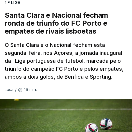
1.ª LIGA
para tentar encurtar a diferença para o colega de
equipa, embora seja improvável anular 01.26
Santa Clara e Nacional fecham
minutos numa distância tão curta.
ronda de triunfo do FC Porto e
empates de rivais lisboetas
O brasileiro Felipe Marques (Localiza Meoo-Swift
Pro Cycling) é o 113.º classificado da Volta e o
O Santa Clara e o Nacional fecham esta
segunda-feira, nos Açores, a jornada inaugural
primeiro a realizar o contrarrelógio, saindo para a
da I Liga portuguesa de futebol, marcada pelo
estrada às 15:05.
triunfo do campeão FC Porto e pelos empates,
ambos a dois golos, de Benfica e Sporting.
Os corredores partem separados por um minuto,
antes de os 10 primeiros classificados iniciarem o
16 min.
Lusa
/
'crono' separados por dois minutos.
O contrarrelógio individual realiza-se a meio da 87ª
Volta a Portugal, numa interrupção do hábito de
terminar a corrida com o 'crono', que vigorava