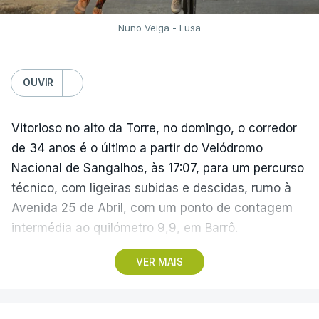
Nuno Veiga - Lusa
OUVIR
Vitorioso no alto da Torre, no domingo, o corredor
de 34 anos é o último a partir do Velódromo
Nacional de Sangalhos, às 17:07, para um percurso
técnico, com ligeiras subidas e descidas, rumo à
Avenida 25 de Abril, com um ponto de contagem
intermédia ao quilómetro 9,9, em Barrô.
VER MAIS
Vencedor das edições de 2024 e de 2025 e mais
vocacionado para o 'crono' do que Guérin, o russo
Artem Nych (Anicolor-Campicarn) parte às 17:05