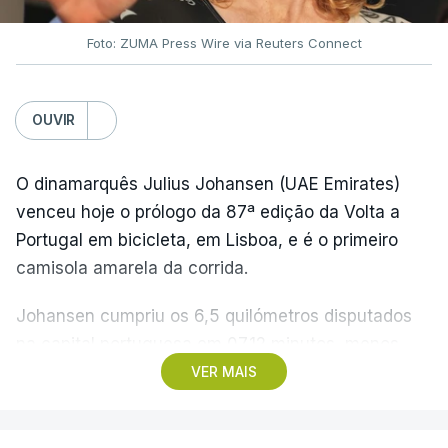
Foto: ZUMA Press Wire via Reuters Connect
OUVIR
O dinamarquês Julius Johansen (UAE Emirates)
venceu hoje o prólogo da 87ª edição da Volta a
Portugal em bicicleta, em Lisboa, e é o primeiro
camisola amarela da corrida.
Johansen cumpriu os 6,5 quilómetros disputados
na capital portuguesa em 07.12 minutos, menos
quatro segundos do que o companheiro de equipa
VER MAIS
Rui Oliveira, campeão olímpico de Madison em
Paris2024, ao lado de Iúri Leitão, em ciclismo de