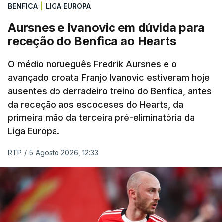
pista.
BENFICA
|
LIGA EUROPA
Aursnes e Ivanovic em dúvida para
O vice-campeão português de contrarrelógio,
receção do Benfica ao Hearts
Rafael Reis, que procurava o oitavo triunfo em
prólogos da prova, o sexto seguido, foi o terceiro
O médio norueguês Fredrik Aursnes e o
mais rápido, a sete segundos, enquanto o italiano
avançado croata Franjo Ivanovic estiveram hoje
Luca Giaimi (UAE Emirates) e o russo Artem Nych
ausentes do derradeiro treino do Benfica, antes
(Anicolor-Campicarn), vencedor das últimas duas
da receção aos escoceses do Hearts, da
edições da Volta, terminaram na quarta e quinta
primeira mão da terceira pré-eliminatória da
posições, respetivamente, a nove e 14 segundos.
Liga Europa.
Na quinta-feira, o pelotão vai percorrer os 157,1
RTP
/
5 Agosto 2026, 12:33
quilómetros entre Lourinhã a Queluz, em Sintra, na
primeira das 10 etapas da 87.ª edição, com duas
contagens de terceira categoria nos derradeiros
50 quilómetros.