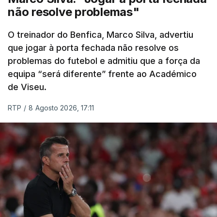
diferenças significativas na classificação geral,
não resolve problemas"
após um trajeto de 154,6 quilómetros, com início
em Figueiró dos Vinhos, que inclui três contagens
O treinador do Benfica, Marco Silva, advertiu
de montanha de terceira categoria e uma de
que jogar à porta fechada não resolve os
problemas do futebol e admitiu que a força da
segunda antes da subida final, a única de
equipa “será diferente” frente ao Académico
categoria especial na prova.
de Viseu.
(Com Lusa)
RTP
/
8 Agosto 2026, 17:11