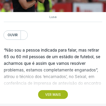
Lusa
OUVIR
“Não sou a pessoa indicada para falar, mas retirar
65 ou 60 mil pessoas de um estádio de futebol, se
acharmos que é assim que vamos resolver
problemas, estamos completamente enganados”,
atirou o técnico dos ‘encarnados’, no Seixal, em
conferência de imprensa de antevisão do encontro
com o Académico de Viseu.
VER MAIS
O Benfica recebe os beirões no domingo, em