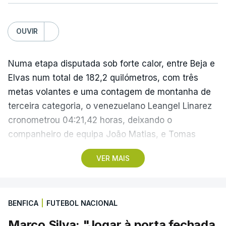
OUVIR
Numa etapa disputada sob forte calor, entre Beja e
Elvas num total de 182,2 quilómetros, com três
metas volantes e uma contagem de montanha de
terceira categoria, o venezuelano Leangel Linarez
cronometrou 04:21,42 horas, deixando o
companheiro de equipa João Matias, e Tomas
Contte, da Aviludo-Louletano-Loulé, nas segunda e
VER MAIS
terceira posições, respetivamente.
No domingo, a quarta etapa termina com a
BENFICA
|
FUTEBOL NACIONAL
primeira chegada em alto, à Torre na Serra da
Estrela, a 1.961 metros de altitude, que pode criar
Marco Silva: "Jogar à porta fechada