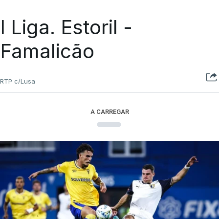
I Liga. Estoril -
Famalicão
RTP c/Lusa
A CARREGAR