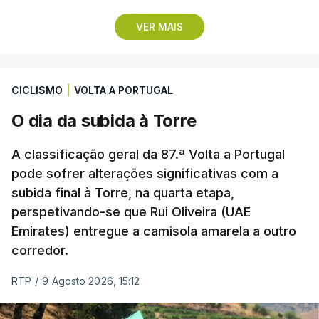
pirotecnia.
VER MAIS
Também às 20:30, o Gil Vicente recebe o Rio Ave e
o Moreirense visita o vizinho Sporting de Braga.
CICLISMO
|
VOLTA A PORTUGAL
A jornada fica para já marcada pelo empate 2-2
O dia da subida à Torre
cedido pelo Sporting no terreno do Estrela da
Amadora, num jogo que os ‘leões estiveram a
A classificação geral da 87.ª Volta a Portugal
vencer por 2-0, e pelo triunfo do regressado
pode sofrer alterações significativas com a
Marítimo na receção ao Casa Pia (1-0).
subida final à Torre, na quarta etapa,
perspetivando-se que Rui Oliveira (UAE
Emirates) entregue a camisola amarela a outro
Programa da 1.ª jornada
corredor.
Sexta-feira
RTP
/
9 Agosto 2026, 15:12
Estoril Praia – Famalicão, 1-1