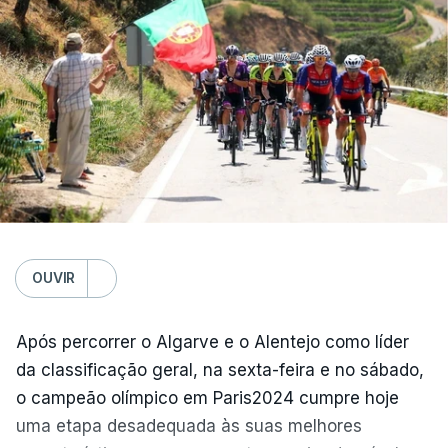
Sábado
Marítimo - Casa Pia, 1-0
Vitória de Guimarães – Arouca, 0-1
Estrela Amadora – Sporting, 2-2
Domingo
FC Porto – Alverca, 18:00
Gil Vicente - Rio Ave, 20:30
Moreirense - Sporting de Braga, 20:30
Benfica - Académico de Viseu, 20:30
OUVIR
Segunda-feira
Após percorrer o Algarve e o Alentejo como líder
Santa Clara - Nacional, 19:15 locais (20:15 em
da classificação geral, na sexta-feira e no sábado,
Lisboa)
o campeão olímpico em Paris2024 cumpre hoje
uma etapa desadequada às suas melhores
(Com Lusa)