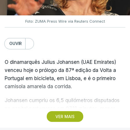
Foto: ZUMA Press Wire via Reuters Connect
OUVIR
O dinamarquês Julius Johansen (UAE Emirates)
venceu hoje o prólogo da 87ª edição da Volta a
Portugal em bicicleta, em Lisboa, e é o primeiro
camisola amarela da corrida.
Johansen cumpriu os 6,5 quilómetros disputados
na capital portuguesa em 07.12 minutos, menos
quatro segundos do que o companheiro de equipa
VER MAIS
Rui Oliveira, campeão olímpico de Madison em