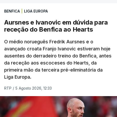
Paris2024, ao lado de Iúri Leitão, em ciclismo de
pista.
BENFICA
|
LIGA EUROPA
Aursnes e Ivanovic em dúvida para
O vice-campeão português de contrarrelógio,
receção do Benfica ao Hearts
Rafael Reis, que procurava o oitavo triunfo em
prólogos da prova, o sexto seguido, foi o terceiro
O médio norueguês Fredrik Aursnes e o
mais rápido, a sete segundos, enquanto o italiano
avançado croata Franjo Ivanovic estiveram hoje
Luca Giaimi (UAE Emirates) e o russo Artem Nych
ausentes do derradeiro treino do Benfica, antes
(Anicolor-Campicarn), vencedor das últimas duas
da receção aos escoceses do Hearts, da
edições da Volta, terminaram na quarta e quinta
primeira mão da terceira pré-eliminatória da
posições, respetivamente, a nove e 14 segundos.
Liga Europa.
Na quinta-feira, o pelotão vai percorrer os 157,1
RTP
/
5 Agosto 2026, 12:33
quilómetros entre Lourinhã a Queluz, em Sintra, na
primeira das 10 etapas da 87.ª edição, com duas
contagens de terceira categoria nos derradeiros
50 quilómetros.