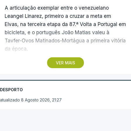
A articulação exemplar entre o venezuelano
Leangel Linarez, primeiro a cruzar a meta em
Elvas, na terceira etapa da 87.ª Volta a Portugal em
bicicleta, e o português João Matias valeu à
Tavfer-Ovos Matinados-Mortágua a primeira vitória
da época.
VER MAIS
Discreta nas chegadas ao Palácio Nacional de
Queluz, na quinta-feira, e a Albufeira, na sexta-
feira, a equipa dirigida por Gustavo Veloso
apresentou a sua melhor versão nos derradeiros
DESPORTO
metros da tirada mais longa da corrida, marcados
atualizado 8 Agosto 2026, 21:27
por uma aparatosa queda e por nova aparição do
camisola amarela, Rui Oliveira (UAE Emirates), no
Arouca vence em
sprint.