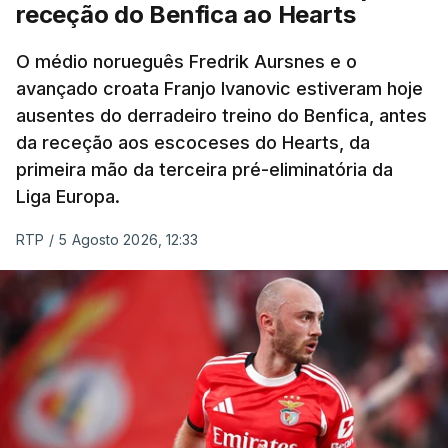
receção do Benfica ao Hearts
Rafael Reis, que procurava o oitavo triunfo em
prólogos da prova, o sexto seguido, foi o terceiro
O médio norueguês Fredrik Aursnes e o
mais rápido, a sete segundos, enquanto o italiano
avançado croata Franjo Ivanovic estiveram hoje
Luca Giaimi (UAE Emirates) e o russo Artem Nych
ausentes do derradeiro treino do Benfica, antes
(Anicolor-Campicarn), vencedor das últimas duas
da receção aos escoceses do Hearts, da
edições da Volta, terminaram na quarta e quinta
primeira mão da terceira pré-eliminatória da
posições, respetivamente, a nove e 14 segundos.
Liga Europa.
Na quinta-feira, o pelotão vai percorrer os 157,1
RTP
/
5 Agosto 2026, 12:33
quilómetros entre Lourinhã a Queluz, em Sintra, na
primeira das 10 etapas da 87.ª edição, com duas
contagens de terceira categoria nos derradeiros
50 quilómetros.
TÓPICOS
Lourinhã Queluz
,
Madison