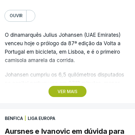
OUVIR
O dinamarquês Julius Johansen (UAE Emirates)
venceu hoje o prólogo da 87ª edição da Volta a
Portugal em bicicleta, em Lisboa, e é o primeiro
camisola amarela da corrida.
Johansen cumpriu os 6,5 quilómetros disputados
na capital portuguesa em 07.12 minutos, menos
quatro segundos do que o companheiro de equipa
VER MAIS
Rui Oliveira, campeão olímpico de Madison em
Paris2024, ao lado de Iúri Leitão, em ciclismo de
pista.
BENFICA
|
LIGA EUROPA
Aursnes e Ivanovic em dúvida para
O vice-campeão português de contrarrelógio,