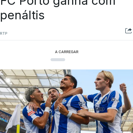
FC Porto ganha com
penáltis
RTP
A CARREGAR