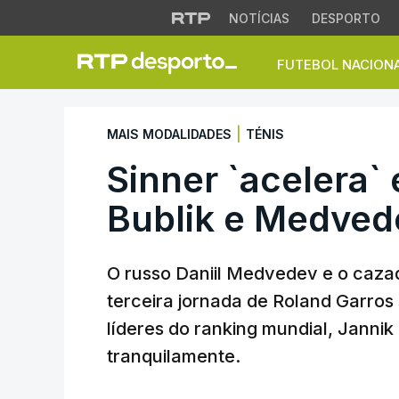
NOTÍCIAS
DESPORTO
FUTEBOL NACION
Sinner `acelera` e
|
MAIS MODALIDADES
TÉNIS
Sinner `acelera`
Bublik e Medved
O russo Daniil Medvedev e o caz
terceira jornada de Roland Garros
líderes do ranking mundial, Janni
tranquilamente.