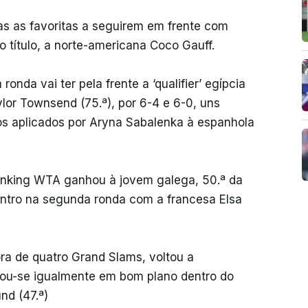
as as favoritas a seguirem em frente com
 título, a norte-americana Coco Gauff.
onda vai ter pela frente a ‘qualifier’ egípcia
ylor Townsend (75.ª), por 6-4 e 6-0, uns
os aplicados por Aryna Sabalenka à espanhola
 ranking WTA ganhou à jovem galega, 50.ª da
ontro na segunda ronda com a francesa Elsa
ra de quatro Grand Slams, voltou a
rou-se igualmente em bom plano dentro do
d (47.ª)