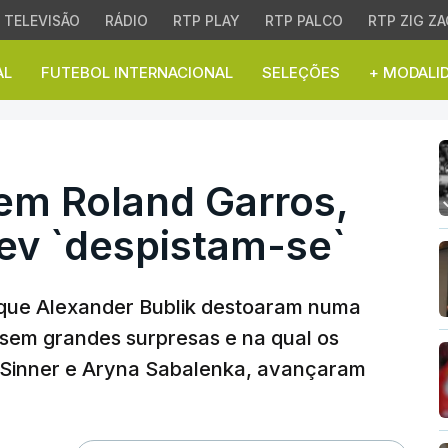
TELEVISÃO
RÁDIO
RTP PLAY
RTP PALCO
RTP ZIG ZA
AL
FUTEBOL INTERNACIONAL
SELEÇÕES
+ MODALI
m Roland Garros, Bubli
 em Roland Garros,
ev `despistam-se`
aque Alexander Bublik destoaram numa
 sem grandes surpresas e na qual os
k Sinner e Aryna Sabalenka, avançaram