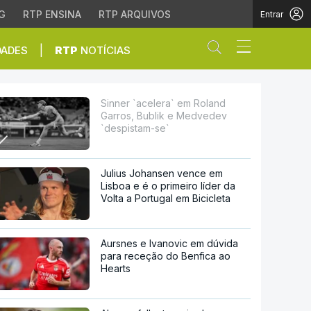
G
RTP ENSINA
RTP ARQUIVOS
Entrar
Abrir campo de
|
DADES
RTP
NOTÍCIAS
k e Medvedev `despista
Sinner `acelera` em Roland
Garros, Bublik e Medvedev
`despistam-se`
Julius Johansen vence em
Lisboa e é o primeiro líder da
Volta a Portugal em Bicicleta
Aursnes e Ivanovic em dúvida
para receção do Benfica ao
Hearts