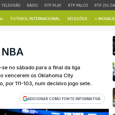
TELEVISÃO
RÁDIO
RTP PLAY
RTP PALCO
RTP ZIG ZA
AL
FUTEBOL INTERNACIONAL
SELEÇÕES
+ MODALI
NBA
a NBA
se no sábado para a final da liga
ao vencerem os Oklahoma City
o, por 111-103, num decisivo jogo sete.
ADICIONAR COMO FONTE INFORMATIVA