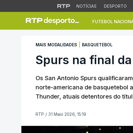
NOTÍCIAS
DESPORTO
FUTEBOL NACION
Spurs na final da 
|
MAIS MODALIDADES
BASQUETEBOL
Spurs na final d
Os San Antonio Spurs qualificaram-
norte-americana de basquetebol 
Thunder, atuais detentores do títul
RTP
/
31 Maio 2026, 15:19