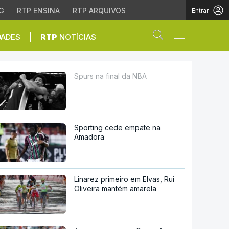
G
RTP ENSINA
RTP ARQUIVOS
Entrar
Abrir campo de
|
DADES
RTP
NOTÍCIAS
Spurs na final da NBA
Sporting cede empate na
Amadora
Linarez primeiro em Elvas, Rui
Oliveira mantém amarela