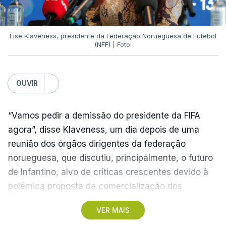
desabafou.
Nesse sentido, confirmou que Daniel Bragança e
Lise Klaveness, presidente da Federação Norueguesa de Futebol
(NFF)
| Foto:
Pedro Gonçalves não estão convocados para a
vista ao Estrela da Amadora, ao contrário do
defesa central Diomande, apontado como provável
OUVIR
reforço do Nottingham Forest, da Liga inglesa,
situação com a qual o treinador está “zero
“Vamos pedir a demissão do presidente da FIFA
preocupado”.
agora”, disse Klaveness, um dia depois de uma
reunião dos órgãos dirigentes da federação
“Até ao fecho do mercado vai haver muito ruído
norueguesa, que discutiu, principalmente, o futuro
naquilo que é entradas, saídas, contratações. É
de Infantino, alvo de críticas crescentes devido à
natural. O Sporting tem grandes jogadores, o
polémica proposta de comercialização dos
Ousmane [Diomande] é um deles, está convocado
Mundiais.
para o jogo de amanhã [sábado]”, adiantou Rui
VER MAIS
Borges.