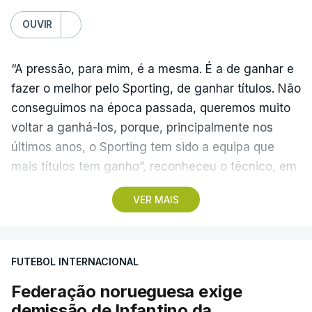
OUVIR
“A pressão, para mim, é a mesma. É a de ganhar e
fazer o melhor pelo Sporting, de ganhar títulos. Não
conseguimos na época passada, queremos muito
voltar a ganhá-los, porque, principalmente nos
últimos anos, o Sporting tem sido a equipa que
mais títulos tem ganho”, reconheceu o técnico, em
Alcochete.
VER MAIS
A conferência de imprensa servia de antevisão à
estreia na I Liga, no sábado, frente ao Estrela da
FUTEBOL INTERNACIONAL
Amadora, mas foi dominada pela atividade dos
‘leões’ no mercado de transferências, onde Borges
Federação norueguesa exige
vincou, mais do que uma vez, que o clube “tem
demissão de Infantino da