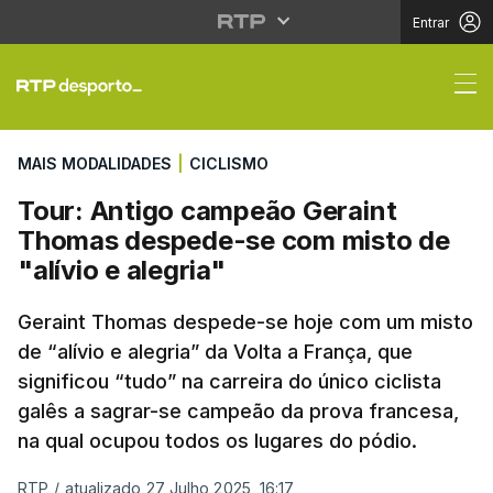
Entrar
Tour: Antigo campeão 
MAIS MODALIDADES
|
CICLISMO
Tour: Antigo campeão Geraint
Thomas despede-se com misto de
"alívio e alegria"
Geraint Thomas despede-se hoje com um misto
de “alívio e alegria” da Volta a França, que
significou “tudo” na carreira do único ciclista
galês a sagrar-se campeão da prova francesa,
na qual ocupou todos os lugares do pódio.
RTP
/
atualizado 27 Julho 2025, 16:17