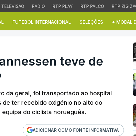
TELEVISÃO
RÁDIO
RTP PLAY
RTP PALCO
RTP ZIG ZA
AL
FUTEBOL INTERNACIONAL
SELEÇÕES
+ MODALI
nessen teve de ser hos
hannessen teve de
o
 da geral, foi transportado ao hospital
s de ter recebido oxigénio no alto do
equipa do ciclista norueguês.
ADICIONAR COMO FONTE INFORMATIVA