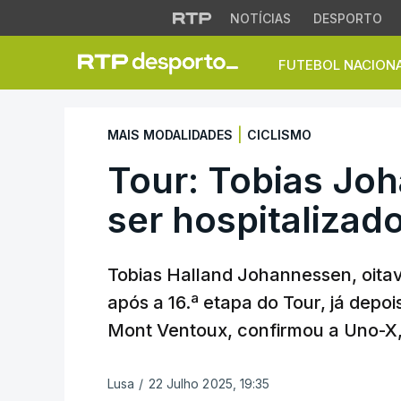
NOTÍCIAS
DESPORTO
FUTEBOL NACION
Tour: Tobias Johan
|
MAIS MODALIDADES
CICLISMO
Tour: Tobias Jo
ser hospitalizad
Tobias Halland Johannessen, oitavo
após a 16.ª etapa do Tour, já depoi
Mont Ventoux, confirmou a Uno-X, 
Lusa
/
22 Julho 2025, 19:35