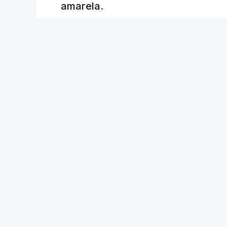
amarela.
RTP
/
atualizado 8 Agosto 2026, 20:23