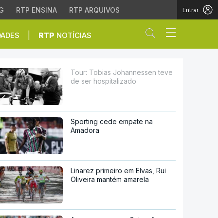
G
RTP ENSINA
RTP ARQUIVOS
Entrar
Abrir campo de
|
DADES
RTP
NOTÍCIAS
pitalizado
Tour: Tobias Johannessen teve
de ser hospitalizado
Sporting cede empate na
Amadora
Linarez primeiro em Elvas, Rui
Oliveira mantém amarela