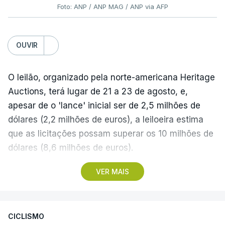
Foto: ANP / ANP MAG / ANP via AFP
OUVIR
O leilão, organizado pela norte-americana Heritage
Auctions, terá lugar de 21 a 23 de agosto, e,
apesar de o 'lance' inicial ser de 2,5 milhões de
dólares (2,2 milhões de euros), a leiloeira estima
que as licitações possam superar os 10 milhões de
dólares (8,6 milhões de euros).
VER MAIS
A camisola utilizada pelo astro argentino durante
este jogo dos quartos de final do Mundial1986,
ganho por 2-1 pela sua seleção a 22 de junho de
CICLISMO
1986, na Cidade do México, foi vendida por um