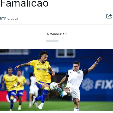
Famalicão
RTP c/Lusa
A CARREGAR