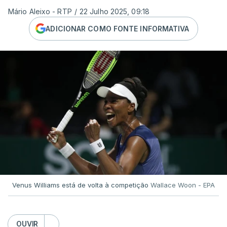
Mário Aleixo - RTP
/
22 Julho 2025, 09:18
ADICIONAR COMO FONTE INFORMATIVA
Venus Williams está de volta à competição
Wallace Woon - EPA
OUVIR