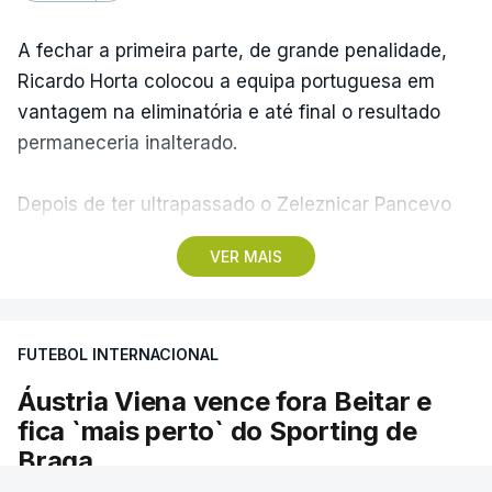
A fechar a primeira parte, de grande penalidade,
Ricardo Horta colocou a equipa portuguesa em
vantagem na eliminatória e até final o resultado
permaneceria inalterado.
Depois de ter ultrapassado o Zeleznicar Pancevo
na segunda pré-eliminatória de acesso à fase de
VER MAIS
liga da Liga Conferência, caso elimine Dínamo de
Minsk, com a segunda mão agendada para 13 de
agosto, na Bulgária – devido à guerra na Ucrânia e
FUTEBOL INTERNACIONAL
ao facto de a Bielorrússia ser aliada da Rússia - o
Sporting de Braga irá defrontar no play-off o
Áustria Viena vence fora Beitar e
vencedor da eliminatória entre Beitar e Áustria
fica `mais perto` do Sporting de
Viena.
Braga