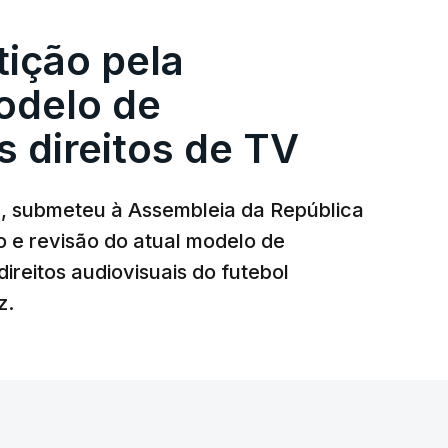
uca (18:00), dois conjuntos que concluíram
icação e exatamente com os mesmos pontos.
tição pela
cou na sexta-feira, com um empate entre
odelo de
s direitos de TV
a, submeteu à Assembleia da República
 e revisão do atual modelo de
ireitos audiovisuais do futebol
z.