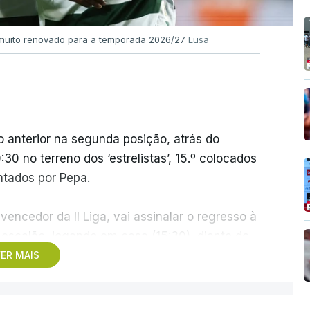
l muito renovado para a temporada 2026/27
Lusa
 anterior na segunda posição, atrás do
30 no terreno dos ‘estrelistas’, 15.º colocados
ntados por Pepa.
vencedor da II Liga, vai assinalar o regresso à
 escalão, jogando em casa (15:30), diante do
 a manutenção no play-off.
ER MAIS
adeira, o estádio do Vitória de Guimarães será