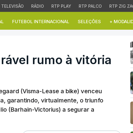
TELEVISÃO
RÁDIO
RTP PLAY
RTP PALCO
RTP ZIG ZA
AL
FUTEBOL INTERNACIONAL
SELEÇÕES
+ MODALI
l rumo à vitória na Volt
ável rumo à vitória
gegaard (Visma-Lease a bike) venceu
ia, garantindo, virtualmente, o triunfo
io (Barhain-Victorius) a segurar a