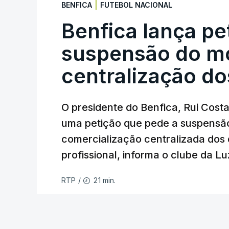
o palco do duelo entre minhotos e o Aro
|
BENFICA
FUTEBOL NACIONAL
2025/26 na primeira metade da classif
Benfica lança pe
A 93.ª edição do campeonato luso arran
suspensão do m
Estoril e Famalicão.
centralização do
(Com Lusa)
O presidente do Benfica, Rui Cost
uma petição que pede a suspensão
comercialização centralizada dos d
profissional, informa o clube da Lu
21 min.
RTP
/