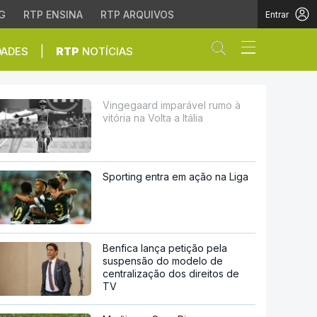
G
RTP ENSINA
RTP ARQUIVOS
Entrar
Abrir campo de
|
DADES
RTP
NOTÍCIAS
a a Itália
Vingegaard imparável rumo à
vitória na Volta a Itália
Sporting entra em ação na Liga
Benfica lança petição pela
suspensão do modelo de
centralização dos direitos de
TV