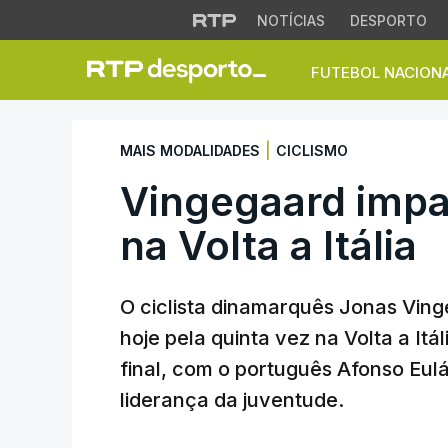
NOTÍCIAS
DESPORTO
FUTEBOL NACION
Vingegaard imparáve
|
MAIS MODALIDADES
CICLISMO
Vingegaard impar
na Volta a Itália
O ciclista dinamarquês Jonas Vin
hoje pela quinta vez na Volta a Itál
final, com o português Afonso Eulál
liderança da juventude.