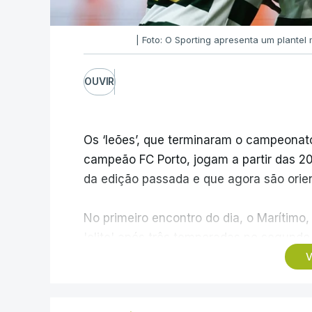
| Foto: O Sporting apresenta um plante
OUVIR
Os ‘leões’, que terminaram o campeonato
campeão FC Porto, jogam a partir das 20:
da edição passada e que agora são orie
No primeiro encontro do dia, o Marítimo, 
'elite' após três temporadas no segundo
Casa Pia, formação que apenas garantiu
V
Pelo meio dos jogos na Reboleira e na M