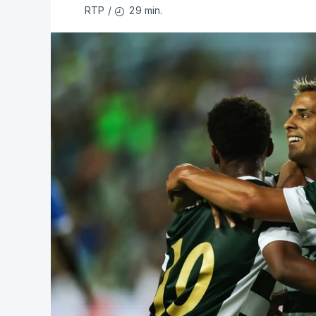
29 min.
RTP
/