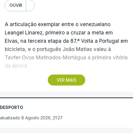
OUVIR
A articulação exemplar entre o venezuelano
Leangel Linarez, primeiro a cruzar a meta em
Elvas, na terceira etapa da 87.ª Volta a Portugal em
bicicleta, e o português João Matias valeu à
Tavfer-Ovos Matinados-Mortágua a primeira vitória
da época.
VER MAIS
Discreta nas chegadas ao Palácio Nacional de
Queluz, na quinta-feira, e a Albufeira, na sexta-
feira, a equipa dirigida por Gustavo Veloso
apresentou a sua melhor versão nos derradeiros
DESPORTO
metros da tirada mais longa da corrida, marcados
atualizado 8 Agosto 2026, 21:27
por uma aparatosa queda e por nova aparição do
camisola amarela, Rui Oliveira (UAE Emirates), no