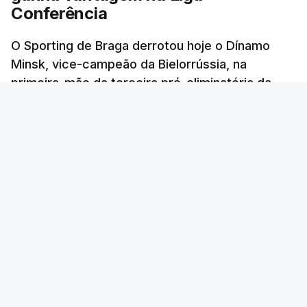
Conferência
O Sporting de Braga derrotou hoje o Dínamo
Minsk, vice-campeão da Bielorrússia, na
primeira-mão da terceira pré-eliminatória da
Liga Conferência de futebol, com um golo
solitário.
Lusa
/
6 Agosto 2026, 22:03