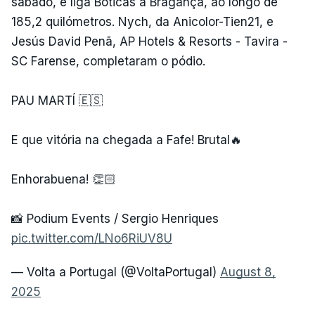
sábado, e liga Boticas a Bragança, ao longo de
185,2 quilómetros. Nych, da Anicolor-Tien21, e
Jesús David Penã, AP Hotels & Resorts - Tavira -
SC Farense, completaram o pódio.
PAU MARTÍ 🇪🇸
E que vitória na chegada a Fafe! Brutal🔥
Enhorabuena! 👏🏻
📸 Podium Events / Sergio Henriques
pic.twitter.com/LNo6RiUV8U
— Volta a Portugal (@VoltaPortugal)
August 8,
2025