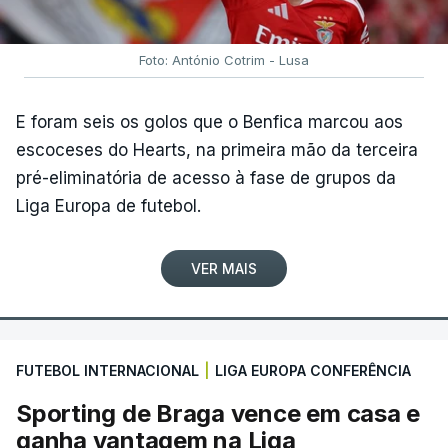
e por Miguel Salgueiro (Tavira-Crédito Agrícola), a
nove, num pelotão com 117 corredores, após a
desistência de Noah Campos (Tavira-Crédito
Foto: António Cotrim - Lusa
Agrícola) e a desclassificação do irlandês Ciah
Keogh (APS Pro Cycling by Team Cadence
E foram seis os golos que o Benfica marcou aos
Cycling), após concluir a etapa para além do
escoceses do Hearts, na primeira mão da terceira
tempo de controlo.
pré-eliminatória de acesso à fase de grupos da
Liga Europa de futebol.
(Com Lusa)
VER MAIS
FUTEBOL INTERNACIONAL
|
LIGA EUROPA CONFERÊNCIA
Sporting de Braga vence em casa e
ganha vantagem na Liga