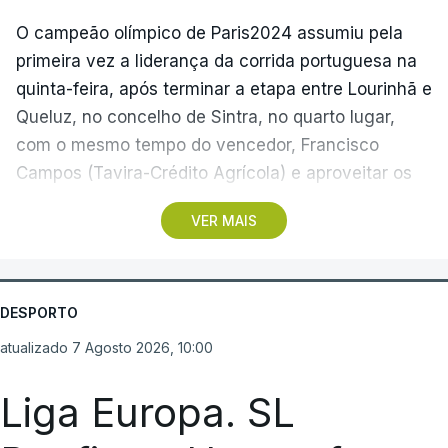
O campeão olímpico de Paris2024 assumiu pela
primeira vez a liderança da corrida portuguesa na
quinta-feira, após terminar a etapa entre Lourinhã e
Queluz, no concelho de Sintra, no quarto lugar,
com o mesmo tempo do vencedor, Francisco
Campos (Tavira-Crédito Agrícola) e aproveitar os
05.28 minutos perdidos pelo colega Julius
VER MAIS
Johansen, vencedor do prólogo, para envergar a
amarela.
Três anos depois da etapa que ligou Sines e Loulé,
DESPORTO
com vitória de João Matias (Tavfer-Ovos
atualizado 7 Agosto 2026, 10:00
Matinados-Mortágua), o pelotão volta a partir da
cidade do litoral alentejano, rumo a Albufeira, num
Liga Europa. SL
percurso com 180,4 quilómetros, que reúne três