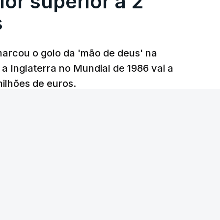
lor superior a 2
s
arcou o golo da 'mão de deus' na
 a Inglaterra no Mundial de 1986 vai a
 milhões de euros.