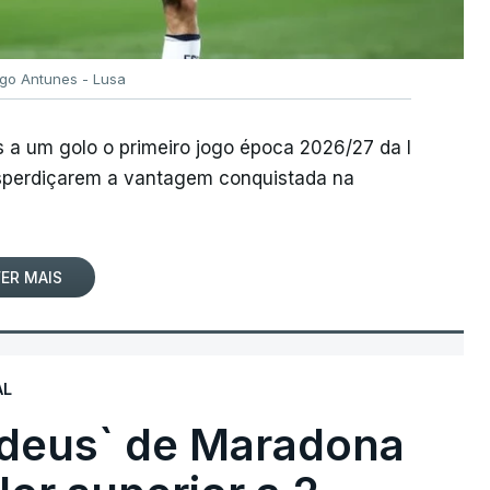
igo Antunes - Lusa
 a um golo o primeiro jogo época 2026/27 da I
desperdiçarem a vantagem conquistada na
ER MAIS
AL
 deus` de Maradona