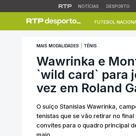
NOTÍCIAS
DESPORTO
FUTEBOL NACION
Wawrinka e Monfils
|
MAIS MODALIDADES
TÉNIS
Wawrinka e Monf
`wild card` para 
vez em Roland G
O suíço Stanislas Wawrinka, campe
tenistas que se vão retirar no fin
convites para o quadro principal 
maio.