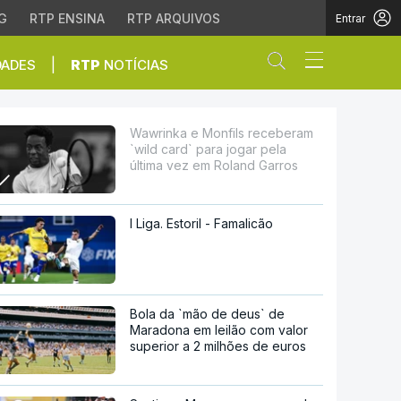
G
RTP ENSINA
RTP ARQUIVOS
Entrar
Abrir campo de
|
DADES
RTP
NOTÍCIAS
para jogar pela última
Wawrinka e Monfils receberam
`wild card` para jogar pela
última vez em Roland Garros
I Liga. Estoril - Famalicão
Bola da `mão de deus` de
Maradona em leilão com valor
superior a 2 milhões de euros