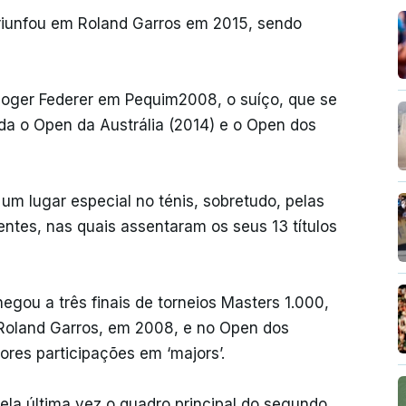
riunfou em Roland Garros em 2015, sendo
Roger Federer em Pequim2008, o suíço, que se
da o Open da Austrália (2014) e o Open dos
um lugar especial no ténis, sobretudo, pelas
entes, nas quais assentaram os seus 13 títulos
egou a três finais de torneios Masters 1.000,
 Roland Garros, em 2008, e no Open dos
res participações em ‘majors’.
pela última vez o quadro principal do segundo