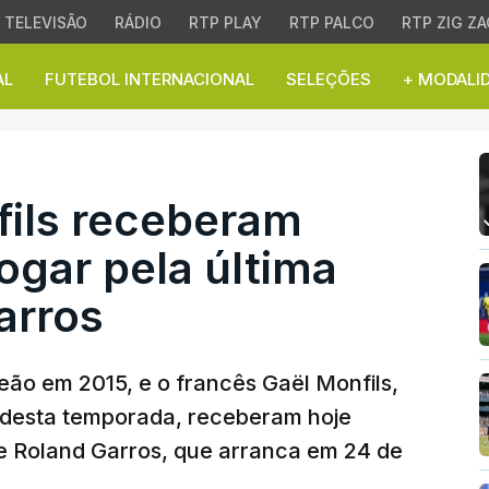
TELEVISÃO
RÁDIO
RTP PLAY
RTP PALCO
RTP ZIG ZA
AL
FUTEBOL INTERNACIONAL
SELEÇÕES
+ MODALI
 receberam `wild card` 
ils receberam
jogar pela última
arros
ão em 2015, e o francês Gaël Monfils,
al desta temporada, receberam hoje
de Roland Garros, que arranca em 24 de