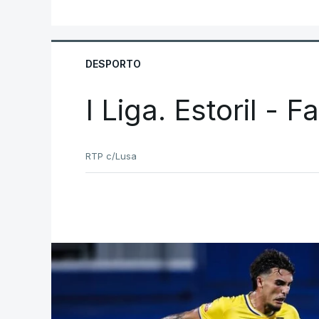
DESPORTO
I Liga. Estoril - 
RTP c/Lusa