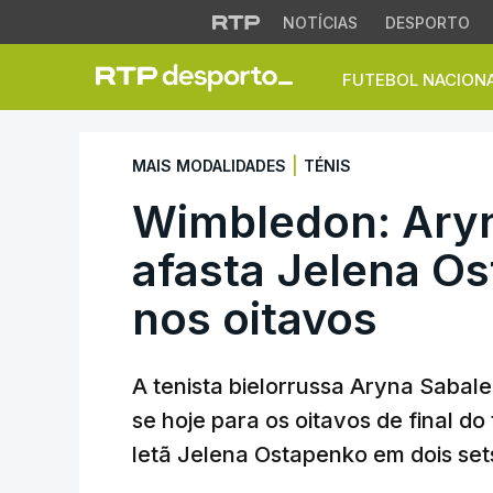
NOTÍCIAS
DESPORTO
FUTEBOL NACION
Wimbledon: Aryna S
|
MAIS MODALIDADES
TÉNIS
Wimbledon: Ary
afasta Jelena Os
nos oitavos
A tenista bielorrussa Aryna Sabale
se hoje para os oitavos de final d
letã Jelena Ostapenko em dois set