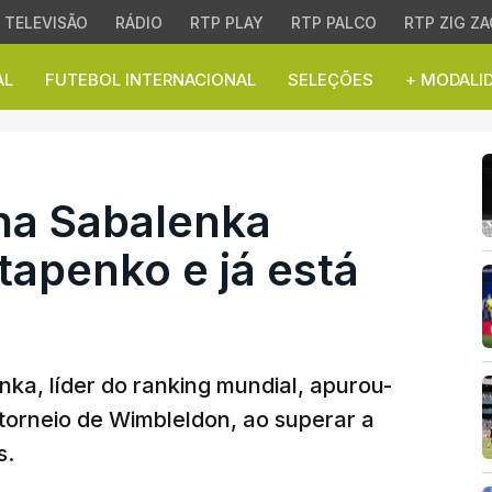
TELEVISÃO
RÁDIO
RTP PLAY
RTP PALCO
RTP ZIG ZA
AL
FUTEBOL INTERNACIONAL
SELEÇÕES
+ MODALI
abalenka afasta Jelena
na Sabalenka
tapenko e já está
nka, líder do ranking mundial, apurou-
o torneio de Wimbleldon, ao superar a
s.