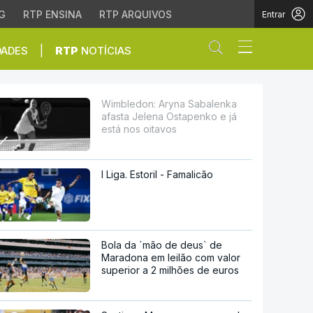
G
RTP ENSINA
RTP ARQUIVOS
Entrar
Abrir campo de
|
DADES
RTP
NOTÍCIAS
 Ostapenko e já está n
Wimbledon: Aryna Sabalenka
afasta Jelena Ostapenko e já
está nos oitavos
I Liga. Estoril - Famalicão
Bola da `mão de deus` de
Maradona em leilão com valor
superior a 2 milhões de euros