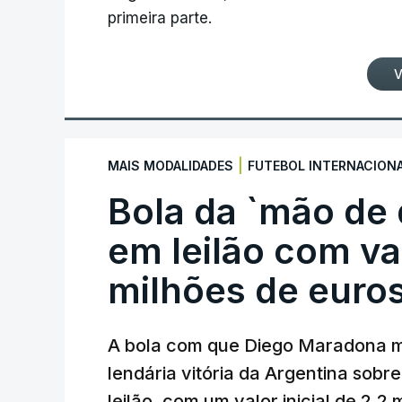
primeira parte.
V
|
MAIS MODALIDADES
FUTEBOL INTERNACION
Bola da `mão de
em leilão com va
milhões de euro
A bola com que Diego Maradona m
lendária vitória da Argentina sobre
leilão, com um valor inicial de 2,2