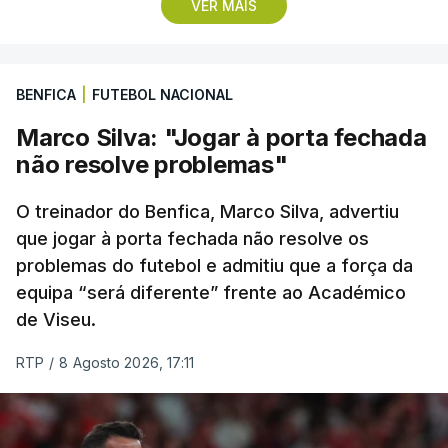
VER MAIS
terceira posições, respetivamente.
No domingo, a quarta etapa termina com a
BENFICA
|
FUTEBOL NACIONAL
primeira chegada em alto, à Torre na Serra da
Estrela, a 1.961 metros de altitude, que pode criar
Marco Silva: "Jogar à porta fechada
diferenças significativas na classificação geral,
não resolve problemas"
após um trajeto de 154,6 quilómetros, com início
em Figueiró dos Vinhos, que inclui três contagens
O treinador do Benfica, Marco Silva, advertiu
de montanha de terceira categoria e uma de
que jogar à porta fechada não resolve os
problemas do futebol e admitiu que a força da
segunda antes da subida final, a única de
equipa “será diferente” frente ao Académico
categoria especial na prova.
de Viseu.
(Com Lusa)
RTP
/
8 Agosto 2026, 17:11