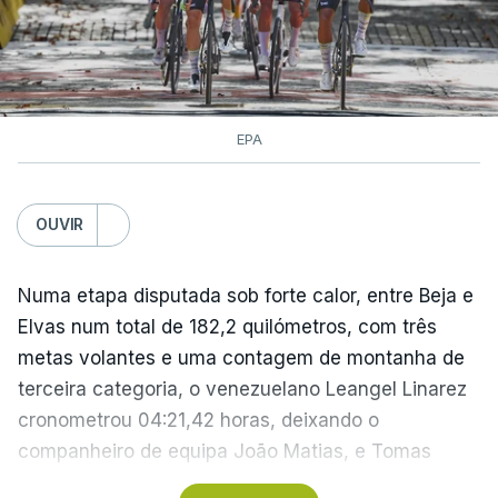
EPA
OUVIR
Numa etapa disputada sob forte calor, entre Beja e
Elvas num total de 182,2 quilómetros, com três
metas volantes e uma contagem de montanha de
terceira categoria, o venezuelano Leangel Linarez
cronometrou 04:21,42 horas, deixando o
companheiro de equipa João Matias, e Tomas
Contte, da Aviludo-Louletano-Loulé, nas segunda e