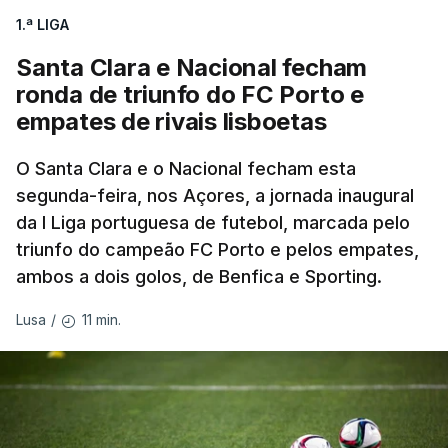
1.ª LIGA
para tentar encurtar a diferença para o colega de
equipa, embora seja improvável anular 01.26
Santa Clara e Nacional fecham
minutos numa distância tão curta.
ronda de triunfo do FC Porto e
empates de rivais lisboetas
O brasileiro Felipe Marques (Localiza Meoo-Swift
Pro Cycling) é o 113.º classificado da Volta e o
O Santa Clara e o Nacional fecham esta
segunda-feira, nos Açores, a jornada inaugural
primeiro a realizar o contrarrelógio, saindo para a
da I Liga portuguesa de futebol, marcada pelo
estrada às 15:05.
triunfo do campeão FC Porto e pelos empates,
ambos a dois golos, de Benfica e Sporting.
Os corredores partem separados por um minuto,
antes de os 10 primeiros classificados iniciarem o
11 min.
Lusa
/
'crono' separados por dois minutos.
O contrarrelógio individual realiza-se a meio da 87ª
Volta a Portugal, numa interrupção do hábito de
terminar a corrida com o 'crono', que vigorava