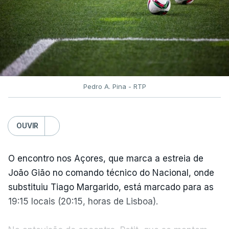
ininterruptamente desde 2016.
ARTIGOS RELACIONADOS
Volta a Portugal. Nova
Pedro A. Pina - RTP
Camisola Amarela dilata
vantagem de equipa bi-
campeã
OUVIR
atualizado 10 Agosto 2026, 06:56
O encontro nos Açores, que marca a estreia de
João Gião no comando técnico do Nacional, onde
TÓPICOS
substituiu Tiago Margarido, está marcado para as
Volta
,
Portugal
,
Ciclismo
,
Bicicleta
,
Alexis
19:15 locais (20:15, horas de Lisboa).
Guérin
,
Camisola
,
Amarela