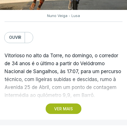
Nuno Veiga - Lusa
OUVIR
Vitorioso no alto da Torre, no domingo, o corredor
de 34 anos é o último a partir do Velódromo
Nacional de Sangalhos, às 17:07, para um percurso
técnico, com ligeiras subidas e descidas, rumo à
Avenida 25 de Abril, com um ponto de contagem
intermédia ao quilómetro 9,9, em Barrô.
VER MAIS
Vencedor das edições de 2024 e de 2025 e mais
vocacionado para o 'crono' do que Guérin, o russo
Artem Nych (Anicolor-Campicarn) parte às 17:05