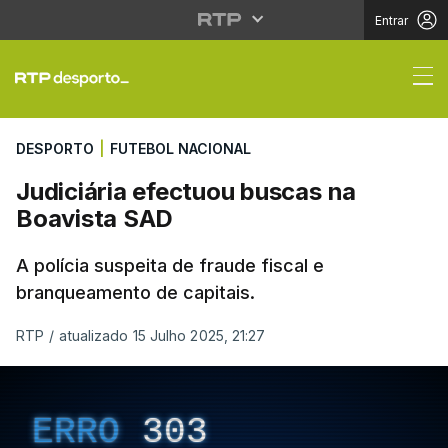
Entrar
Judiciária efectuou b
DESPORTO
|
FUTEBOL NACIONAL
Judiciária efectuou buscas na
Boavista SAD
A polícia suspeita de fraude fiscal e
branqueamento de capitais.
RTP
/
atualizado 15 Julho 2025, 21:27
ERRO
303