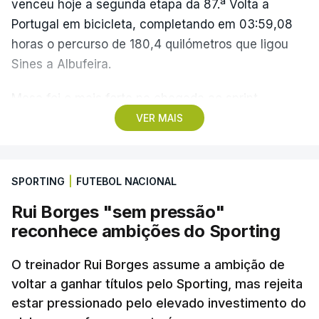
venceu hoje a segunda etapa da 87.ª Volta a
Portugal em bicicleta, completando em 03:59,08
horas o percurso de 180,4 quilómetros que ligou
Sines a Albufeira.
Mesa foi o mais forte na chegada ao sprint,
superando o espanhol Daniel Cavia (Burgos-
VER MAIS
Burpellet-BH) e o argentino Tomas Contte (Aviludo-
Louletano-Loulé Concelho), segundo e terceiro
classificados, respetivamente, enquanto o
SPORTING
|
FUTEBOL NACIONAL
português Rui Oliveira (UAE Emirates) foi sexto,
Rui Borges "sem pressão"
com o mesmo tempo, e mantém-se na liderança,
reconhece ambições do Sporting
com 07:45.32 horas.
O treinador Rui Borges assume a ambição de
O pelotão vai cumprir a etapa mais longa da
voltar a ganhar títulos pelo Sporting, mas rejeita
corrida no sábado, numa terceira etapa entre Beja
estar pressionado pelo elevado investimento do
e Elvas, ao longo de 182,2 quilómetros, com três