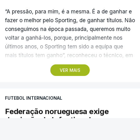
“A pressão, para mim, é a mesma. É a de ganhar e
fazer o melhor pelo Sporting, de ganhar títulos. Não
conseguimos na época passada, queremos muito
voltar a ganhá-los, porque, principalmente nos
últimos anos, o Sporting tem sido a equipa que
mais títulos tem ganho”, reconheceu o técnico, em
Alcochete.
VER MAIS
A conferência de imprensa servia de antevisão à
estreia na I Liga, no sábado, frente ao Estrela da
FUTEBOL INTERNACIONAL
Amadora, mas foi dominada pela atividade dos
‘leões’ no mercado de transferências, onde Borges
Federação norueguesa exige
vincou, mais do que uma vez, que o clube “tem
demissão de Infantino da
feito um trabalho excelente”.
presidência da FIFA