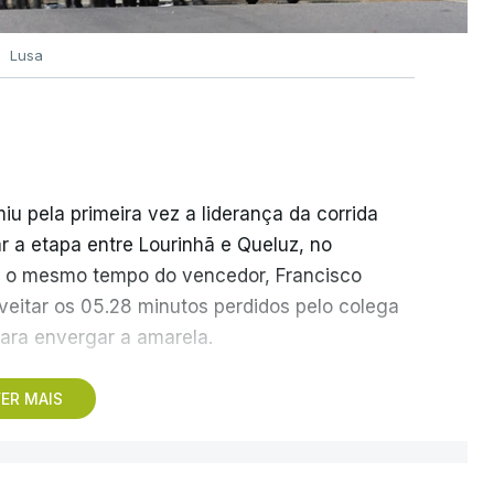
Lusa
 pela primeira vez a liderança da corrida
r a etapa entre Lourinhã e Queluz, no
om o mesmo tempo do vencedor, Francisco
veitar os 05.28 minutos perdidos pelo colega
ara envergar a amarela.
s e Loulé, com vitória de João Matias (Tavfer-
ER MAIS
a a partir da cidade do litoral alentejano,
,4 quilómetros, que reúne três metas volantes
 categoria, em Odeceixe, ao quilómetro 86,2.