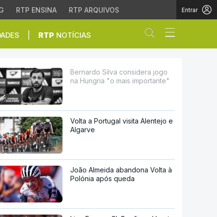
G
RTP ENSINA
RTP ARQUIVOS
Entrar
Abrir campo de
|
DADES
RTP
NOTÍCIAS
"o mais importante"
Bernardo Silva considera jogo
na Hungria "o mais importante"
Volta a Portugal visita Alentejo e
Algarve
João Almeida abandona Volta à
Polónia após queda