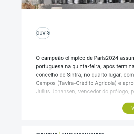
OUVIR
O campeão olímpico de Paris2024 assumiu
portuguesa na quinta-feira, após termina
concelho de Sintra, no quarto lugar, c
Campos (Tavira-Crédito Agrícola) e apro
Julius Johansen, vencedor do prólogo, p
Três anos depois da etapa que ligou Sine
V
Ovos Matinados-Mortágua), o pelotão volt
rumo a Albufeira, num percurso com 180
e uma contagem de montanha de terceira