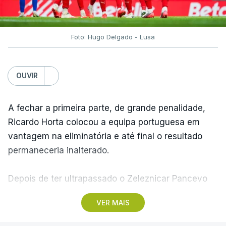
Foto: Hugo Delgado - Lusa
OUVIR
A fechar a primeira parte, de grande penalidade,
Ricardo Horta colocou a equipa portuguesa em
vantagem na eliminatória e até final o resultado
permaneceria inalterado.
Depois de ter ultrapassado o Zeleznicar Pancevo
na segunda pré-eliminatória de acesso à fase de
VER MAIS
liga da Liga Conferência, caso elimine Dínamo de
Minsk, com a segunda mão agendada para 13 de