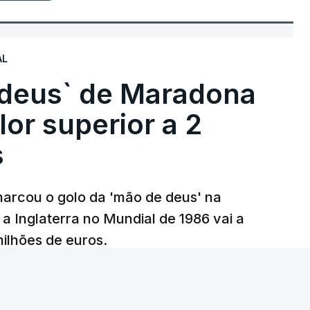
AL
 deus` de Maradona
lor superior a 2
s
arcou o golo da 'mão de deus' na
 a Inglaterra no Mundial de 1986 vai a
 milhões de euros.