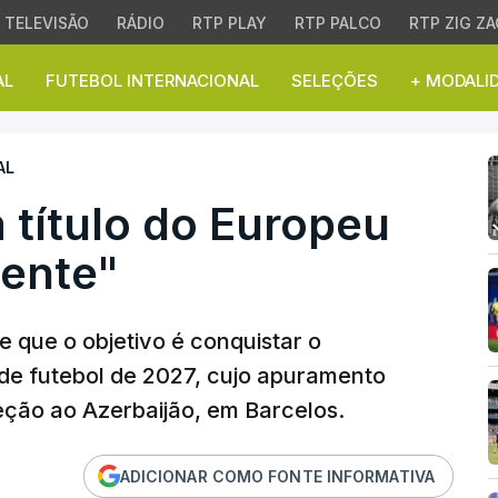
TELEVISÃO
RÁDIO
RTP PLAY
RTP PALCO
RTP ZIG ZA
AL
FUTEBOL INTERNACIONAL
SELEÇÕES
+ MODALI
ítulo do Europeu de su
AL
 título do Europeu
ente"
 que o objetivo é conquistar o
e futebol de 2027, cujo apuramento
eção ao Azerbaijão, em Barcelos.
ADICIONAR COMO FONTE INFORMATIVA