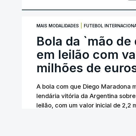
|
MAIS MODALIDADES
FUTEBOL INTERNACION
Bola da `mão de
em leilão com va
milhões de euro
A bola com que Diego Maradona m
lendária vitória da Argentina sobre
leilão, com um valor inicial de 2,2
Lusa
/
atualizado 7 Agosto 2026, 23:01