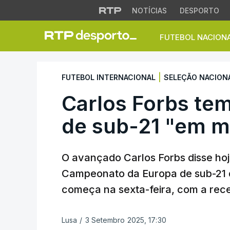
NOTÍCIAS
DESPORTO
FUTEBOL NACION
Carlos Forbs tem t
|
FUTEBOL INTERNACIONAL
SELEÇÃO NACION
Carlos Forbs tem
de sub-21 "em m
O avançado Carlos Forbs disse hoje
Campeonato da Europa de sub-21 d
começa na sexta-feira, com a rec
Lusa
/
3 Setembro 2025, 17:30