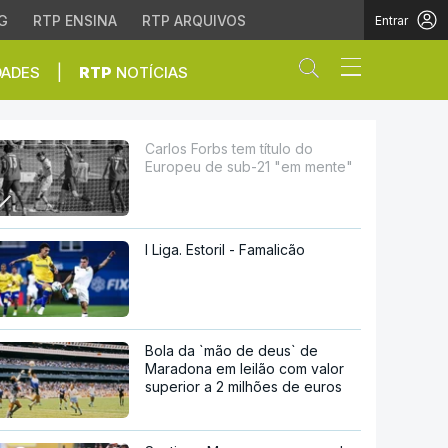
G
RTP ENSINA
RTP ARQUIVOS
Entrar
Abrir campo de
|
DADES
RTP
NOTÍCIAS
b-21 "em mente"
Carlos Forbs tem título do
Europeu de sub-21 "em mente"
I Liga. Estoril - Famalicão
Bola da `mão de deus` de
Maradona em leilão com valor
superior a 2 milhões de euros