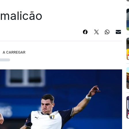
Famalicão
A CARREGAR