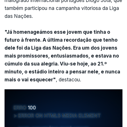
malogrado internacional português Diogo Jota, que
também participou na campanha vitoriosa da Liga
das Nações.
"Já homenageámos esse jovem que tinha o
futuro à frente. A última recordação que tenho
dele foi da Liga das Nações. Era um dos jovens
mais promissores, entusiasmados, e estava no
cúmulo da sua alegria. Viu-se hoje, ao 21.º
minuto, o estádio inteiro a pensar nele, e nunca
mais o vai esquecer"
, destacou.
ERRO
100
ERROR ON HTML5 MEDIA ELEMENT