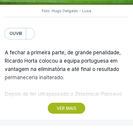
Foto: Hugo Delgado - Lusa
OUVIR
A fechar a primeira parte, de grande penalidade,
Ricardo Horta colocou a equipa portuguesa em
vantagem na eliminatória e até final o resultado
permaneceria inalterado.
Depois de ter ultrapassado o Zeleznicar Pancevo
na segunda pré-eliminatória de acesso à fase de
VER MAIS
liga da Liga Conferência, caso elimine Dínamo de
Minsk, com a segunda mão agendada para 13 de
agosto, na Bulgária – devido à guerra na Ucrânia e