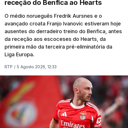
receção do Benfica ao Hearts
Rafael Reis, que procurava o oitavo triunfo em
prólogos da prova, o sexto seguido, foi o terceiro
O médio norueguês Fredrik Aursnes e o
mais rápido, a sete segundos, enquanto o italiano
avançado croata Franjo Ivanovic estiveram hoje
Luca Giaimi (UAE Emirates) e o russo Artem Nych
ausentes do derradeiro treino do Benfica, antes
(Anicolor-Campicarn), vencedor das últimas duas
da receção aos escoceses do Hearts, da
edições da Volta, terminaram na quarta e quinta
primeira mão da terceira pré-eliminatória da
posições, respetivamente, a nove e 14 segundos.
Liga Europa.
Na quinta-feira, o pelotão vai percorrer os 157,1
RTP
/
5 Agosto 2026, 12:33
quilómetros entre Lourinhã a Queluz, em Sintra, na
primeira das 10 etapas da 87.ª edição, com duas
contagens de terceira categoria nos derradeiros
50 quilómetros.
TÓPICOS
Lourinhã Queluz
,
Madison