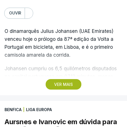
OUVIR
O dinamarquês Julius Johansen (UAE Emirates)
venceu hoje o prólogo da 87ª edição da Volta a
Portugal em bicicleta, em Lisboa, e é o primeiro
camisola amarela da corrida.
Johansen cumpriu os 6,5 quilómetros disputados
na capital portuguesa em 07.12 minutos, menos
quatro segundos do que o companheiro de equipa
VER MAIS
Rui Oliveira, campeão olímpico de Madison em
Paris2024, ao lado de Iúri Leitão, em ciclismo de
pista.
BENFICA
|
LIGA EUROPA
Aursnes e Ivanovic em dúvida para
O vice-campeão português de contrarrelógio,