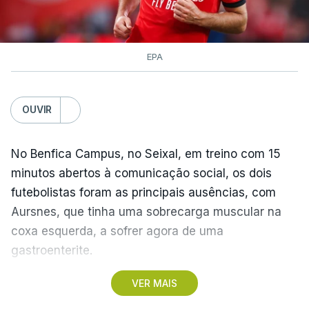
EPA
OUVIR
No Benfica Campus, no Seixal, em treino com 15
minutos abertos à comunicação social, os dois
futebolistas foram as principais ausências, com
Aursnes, que tinha uma sobrecarga muscular na
coxa esquerda, a sofrer agora de uma
gastroenterite.
VER MAIS
Já Ivanovic está a contas com uma contusão no
pé direito, com os dois jogadores, à partida, a