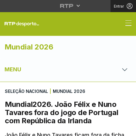
Entrar
Mundial2026. João Fél
Mundial 2026
MENU
SELEÇÃO NACIONAL
|
MUNDIAL 2026
Mundial2026. João Félix e Nuno
Tavares fora do jogo de Portugal
com República da Irlanda
João Félix e Nuno Tavares ficam fora da ficha