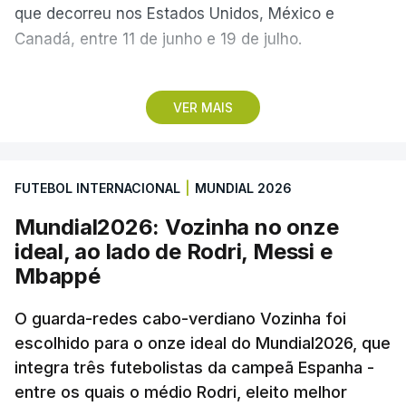
que decorreu nos Estados Unidos, México e
Canadá, entre 11 de junho e 19 de julho.
Lopes Cabral conquistou o prémio graças ao
VER MAIS
remate de pé direito que colocou a bola no ângulo
da baliza de Emiliano Martínez, aos 12 minutos do
prolongamento, no duelo frente à Argentina (2-3).
FUTEBOL INTERNACIONAL
|
MUNDIAL 2026
“Foi simplesmente surreal”, disse à FIFA o jogador
Mundial2026: Vozinha no onze
dos turcos do Trabzonspor, recordando o momento
ideal, ao lado de Rodri, Messi e
que fez Cabo Verde sonhar alto na sua primeira
Mbappé
participação numa fase final de um Mundial.
O guarda-redes cabo-verdiano Vozinha foi
escolhido para o onze ideal do Mundial2026, que
O ex-lateral do Benfica considerou que o galardão
integra três futebolistas da campeã Espanha -
“é um enorme orgulho e um reconhecimento que
entre os quais o médio Rodri, eleito melhor
qualquer jogador gostaria de ter”.