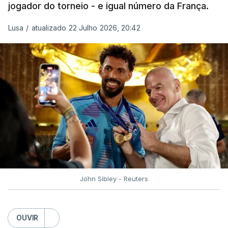
jogador do torneio - e igual número da França.
“Fico muito feliz pelo carinho de todas as pessoas
Lusa
/
atualizado 22 Julho 2026, 20:42
que elegeram o meu golo como o melhor da
competição”, afirmou o futebolista, de 23 anos.
À FIFA, o internacional cabo-verdiano, que nasceu
em Roterdão (Países Baixos), garantiu que o lance
não foi obra do acaso.
“Foi a segunda vez que marquei um golo daqueles.
(…) Não foi algo completamente novo para mim.
Mas marcar um golo daquela qualidade num palco
como um Campeonato do Mundo é especial. É um
John Sibley - Reuters
momento que fica para sempre na carreira”,
realçou.
OUVIR