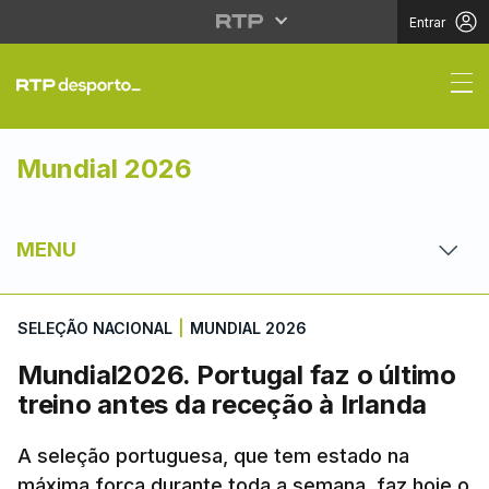
Entrar
Mundial2026. Portugal 
Mundial 2026
MENU
SELEÇÃO NACIONAL
|
MUNDIAL 2026
Mundial2026. Portugal faz o último
treino antes da receção à Irlanda
A seleção portuguesa, que tem estado na
máxima força durante toda a semana, faz hoje o