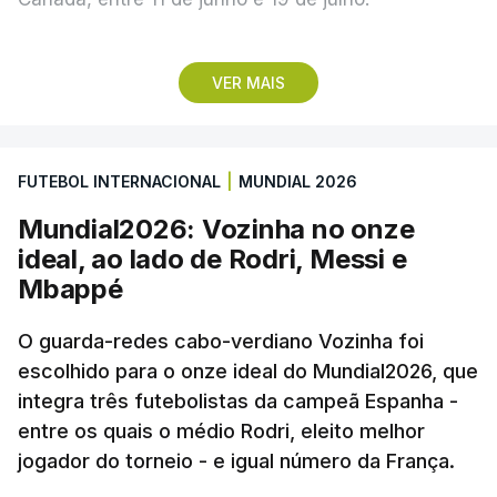
Lopes Cabral conquistou o prémio graças ao
VER MAIS
remate de pé direito que colocou a bola no ângulo
da baliza de Emiliano Martínez, aos 12 minutos do
prolongamento, no duelo frente à Argentina (2-3).
FUTEBOL INTERNACIONAL
|
MUNDIAL 2026
“Foi simplesmente surreal”, disse à FIFA o jogador
Mundial2026: Vozinha no onze
dos turcos do Trabzonspor, recordando o momento
ideal, ao lado de Rodri, Messi e
que fez Cabo Verde sonhar alto na sua primeira
Mbappé
participação numa fase final de um Mundial.
O guarda-redes cabo-verdiano Vozinha foi
escolhido para o onze ideal do Mundial2026, que
O ex-lateral do Benfica considerou que o galardão
integra três futebolistas da campeã Espanha -
“é um enorme orgulho e um reconhecimento que
entre os quais o médio Rodri, eleito melhor
qualquer jogador gostaria de ter”.
jogador do torneio - e igual número da França.
“Fico muito feliz pelo carinho de todas as pessoas