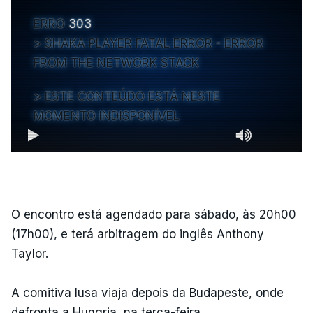
ERRO
303
SHAKA PLAYER FATAL ERROR - ERROR
FROM THE NETWORK STACK
ESTE CONTEÚDO ESTÁ NESTE
MOMENTO INDISPONÍVEL
O encontro está agendado para sábado, às 20h00
(17h00), e terá arbitragem do inglês Anthony
Taylor.
A comitiva lusa viaja depois da Budapeste, onde
defronta a Hungria, na terça-feira.