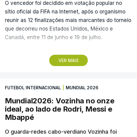
O vencedor foi decidido em votação popular no
sítio oficial da FIFA na Internet, após o organismo
reunir as 12 finalizações mais marcantes do torneio
que decorreu nos Estados Unidos, México e
Canadá, entre 11 de junho e 19 de julho.
Lopes Cabral conquistou o prémio graças ao
VER MAIS
remate de pé direito que colocou a bola no ângulo
da baliza de Emiliano Martínez, aos 12 minutos do
prolongamento, no duelo frente à Argentina (2-3).
FUTEBOL INTERNACIONAL
|
MUNDIAL 2026
“Foi simplesmente surreal”, disse à FIFA o jogador
Mundial2026: Vozinha no onze
dos turcos do Trabzonspor, recordando o momento
ideal, ao lado de Rodri, Messi e
que fez Cabo Verde sonhar alto na sua primeira
Mbappé
participação numa fase final de um Mundial.
O guarda-redes cabo-verdiano Vozinha foi