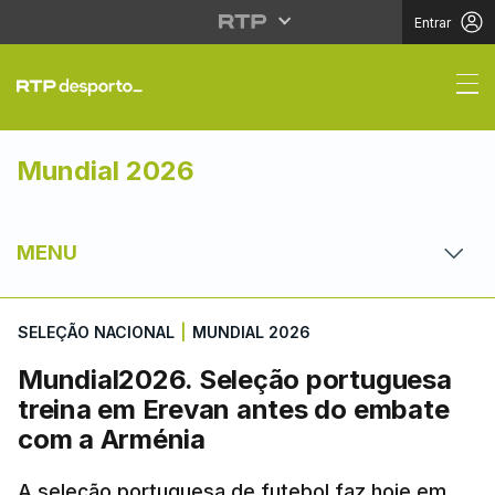
Entrar
Mundial2026. Seleção
Mundial 2026
MENU
SELEÇÃO NACIONAL
|
MUNDIAL 2026
Mundial2026. Seleção portuguesa
treina em Erevan antes do embate
com a Arménia
A seleção portuguesa de futebol faz hoje em