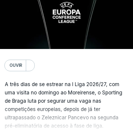
Edimburgo.
Na fase de liga da Liga Europa já está o Torreense,
único representante português com entrada direta,
graças à conquista da Taça de Portugal.
(Com Lusa)
OUVIR
A três dias de se estrear na I Liga 2026/27, com
uma visita no domingo ao Moreirense, o Sporting
de Braga luta por segurar uma vaga nas
competições europeias, depois de já ter
ultrapassado o Zeleznicar Pancevo na segunda
pré-eliminatória de acesso à fase de liga.