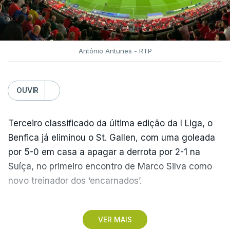
António Antunes - RTP
OUVIR
Terceiro classificado da última edição da I Liga, o
Benfica já eliminou o St. Gallen, com uma goleada
por 5-0 em casa a apagar a derrota por 2-1 na
Suíça, no primeiro encontro de Marco Silva como
novo treinador dos ‘encarnados’.
Pela frente, as ‘águias’ vão ter agora o vice-
VER MAIS
campeão escocês, que tem o português Cláudio