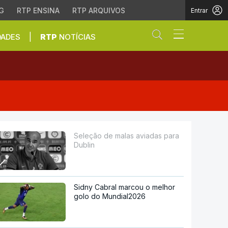
G
RTP ENSINA
RTP ARQUIVOS
Entrar
Abrir campo de
|
DADES
RTP
NOTÍCIAS
Seleção de malas aviadas para
Dublin
Sidny Cabral marcou o melhor
golo do Mundial2026