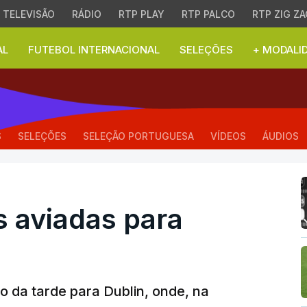
TELEVISÃO
RÁDIO
RTP PLAY
RTP PALCO
RTP ZIG ZA
AL
FUTEBOL INTERNACIONAL
SELEÇÕES
+ MODALI
aviadas para Dublin
S
SELEÇÕES
SELEÇÃO PORTUGUESA
VÍDEOS
ÁUDIOS
s aviadas para
io da tarde para Dublin, onde, na