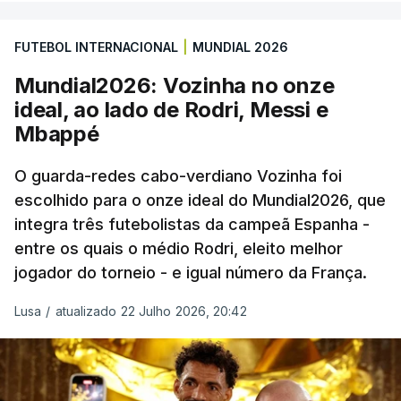
prolongamento, no duelo frente à Argentina (2-3).
FUTEBOL INTERNACIONAL
|
MUNDIAL 2026
“Foi simplesmente surreal”, disse à FIFA o jogador
Mundial2026: Vozinha no onze
dos turcos do Trabzonspor, recordando o momento
ideal, ao lado de Rodri, Messi e
que fez Cabo Verde sonhar alto na sua primeira
Mbappé
participação numa fase final de um Mundial.
O guarda-redes cabo-verdiano Vozinha foi
escolhido para o onze ideal do Mundial2026, que
O ex-lateral do Benfica considerou que o galardão
integra três futebolistas da campeã Espanha -
“é um enorme orgulho e um reconhecimento que
entre os quais o médio Rodri, eleito melhor
qualquer jogador gostaria de ter”.
jogador do torneio - e igual número da França.
“Fico muito feliz pelo carinho de todas as pessoas
Lusa
/
atualizado 22 Julho 2026, 20:42
que elegeram o meu golo como o melhor da
competição”, afirmou o futebolista, de 23 anos.
À FIFA, o internacional cabo-verdiano, que nasceu