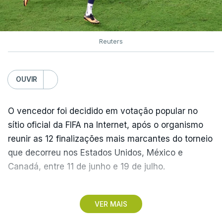
Reuters
OUVIR
O vencedor foi decidido em votação popular no
sítio oficial da FIFA na Internet, após o organismo
reunir as 12 finalizações mais marcantes do torneio
que decorreu nos Estados Unidos, México e
Canadá, entre 11 de junho e 19 de julho.
Lopes Cabral conquistou o prémio graças ao
VER MAIS
remate de pé direito que colocou a bola no ângulo
da baliza de Emiliano Martínez, aos 12 minutos do