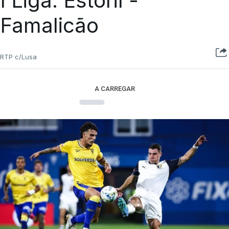
I Liga. Estoril -
Famalicão
RTP c/Lusa
A CARREGAR