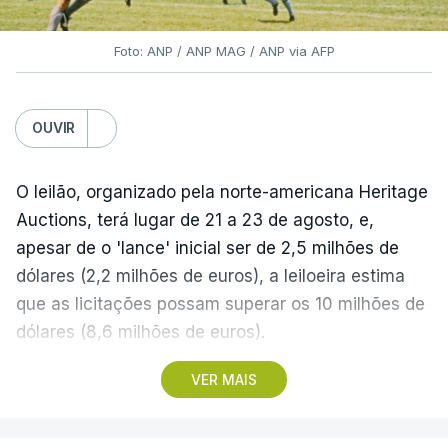
Foto: ANP / ANP MAG / ANP via AFP
OUVIR
O leilão, organizado pela norte-americana Heritage
Auctions, terá lugar de 21 a 23 de agosto, e,
apesar de o 'lance' inicial ser de 2,5 milhões de
dólares (2,2 milhões de euros), a leiloeira estima
que as licitações possam superar os 10 milhões de
dólares (8,6 milhões de euros).
VER MAIS
A camisola utilizada pelo astro argentino durante
este jogo dos quartos de final do Mundial1986,
ganho por 2-1 pela sua seleção a 22 de junho de