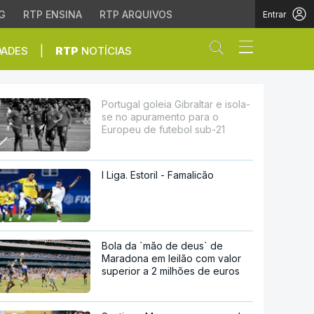
G
RTP ENSINA
RTP ARQUIVOS
Entrar
Abrir campo de
|
DADES
RTP
NOTÍCIAS
puramento para o Europe
Portugal goleia Gibraltar e isola-
se no apuramento para o
Europeu de futebol sub-21
I Liga. Estoril - Famalicão
Bola da `mão de deus` de
Maradona em leilão com valor
superior a 2 milhões de euros