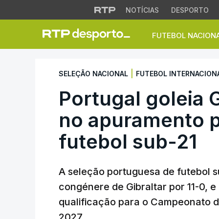
NOTÍCIAS
DESPORTO
FUTEBOL NACION
Portugal goleia Gi
|
SELEÇÃO NACIONAL
FUTEBOL INTERNACION
Portugal goleia G
no apuramento p
futebol sub-21
A seleção portuguesa de futebol s
congénere de Gibraltar por 11-0, e
qualificação para o Campeonato d
2027.