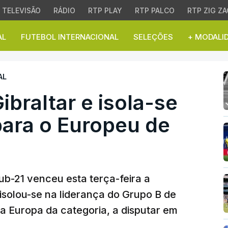
TELEVISÃO
RÁDIO
RTP PLAY
RTP PALCO
RTP ZIG ZA
AL
FUTEBOL INTERNACIONAL
SELEÇÕES
+ MODALI
braltar e isola-se no a
AL
ibraltar e isola-se
ara o Europeu de
ub-21 venceu esta terça-feira a
 isolou-se na liderança do Grupo B de
a Europa da categoria, a disputar em