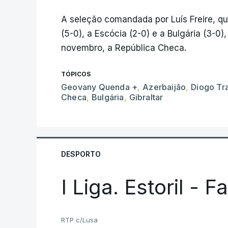
A seleção comandada por Luís Freire, qu
(5-0), a Escócia (2-0) e a Bulgária (3-0)
novembro, a República Checa.
TÓPICOS
Geovany Quenda +
,
Azerbaijão
,
Diogo Tr
Checa
,
Bulgária
,
Gibraltar
DESPORTO
I Liga. Estoril - 
RTP c/Lusa