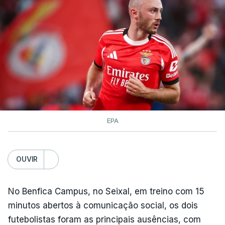
contagens de terceira categoria nos derradeiros
50 quilómetros.
TÓPICOS
Lourinhã Queluz
,
Madison
EPA
OUVIR
No Benfica Campus, no Seixal, em treino com 15
minutos abertos à comunicação social, os dois
futebolistas foram as principais ausências, com