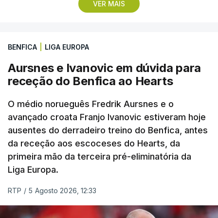
quatro segundos do que o companheiro de equipa
VER MAIS
Rui Oliveira, campeão olímpico de Madison em
Paris2024, ao lado de Iúri Leitão, em ciclismo de
pista.
BENFICA
|
LIGA EUROPA
Aursnes e Ivanovic em dúvida para
O vice-campeão português de contrarrelógio,
receção do Benfica ao Hearts
Rafael Reis, que procurava o oitavo triunfo em
prólogos da prova, o sexto seguido, foi o terceiro
O médio norueguês Fredrik Aursnes e o
mais rápido, a sete segundos, enquanto o italiano
avançado croata Franjo Ivanovic estiveram hoje
Luca Giaimi (UAE Emirates) e o russo Artem Nych
ausentes do derradeiro treino do Benfica, antes
(Anicolor-Campicarn), vencedor das últimas duas
da receção aos escoceses do Hearts, da
edições da Volta, terminaram na quarta e quinta
primeira mão da terceira pré-eliminatória da
posições, respetivamente, a nove e 14 segundos.
Liga Europa.
Na quinta-feira, o pelotão vai percorrer os 157,1
RTP
/
5 Agosto 2026, 12:33
quilómetros entre Lourinhã a Queluz, em Sintra, na
primeira das 10 etapas da 87.ª edição, com duas