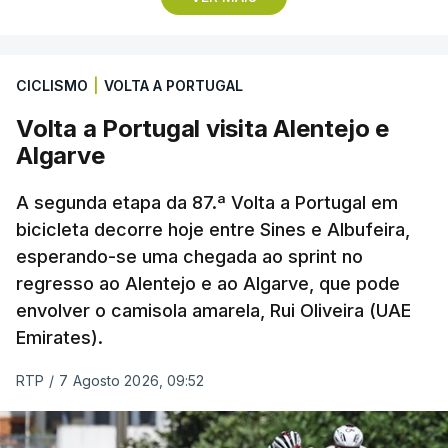
A presidente da NFF, conhecida crítica de Infantino,
considera que o ítalo-suíço “não possui a
CICLISMO
|
VOLTA A PORTUGAL
confiança institucional necessária para liderar a
FIFA de forma estável no período atual”,
Volta a Portugal visita Alentejo e
sublinhando que “não há retorno” para o
Algarve
presidente.
A segunda etapa da 87.ª Volta a Portugal em
Infantino, único candidato declarado às eleições de
bicicleta decorre hoje entre Sines e Albufeira,
esperando-se uma chegada ao sprint no
março do próximo ano, precisa de garantir a
regresso ao Alentejo e ao Algarve, que pode
maioria dos 211 votos das federações membros
envolver o camisola amarela, Rui Oliveira (UAE
para assegurar um novo mandato.
Emirates).
O dirigente ítalo-suíço enfrenta contestação global
RTP
/
7 Agosto 2026, 09:52
desde que o projeto de comercialização parcial dos
direitos da FIFA foi rejeitado por várias