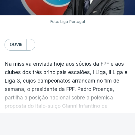
Foto: Liga Portugal
OUVIR
Na missiva enviada hoje aos sócios da FPF e aos
clubes dos três principais escalões, I Liga, II Liga e
Liga 3, cujos campeonatos arrancam no fim de
semana, o presidente da FPF, Pedro Proença,
partilha a posição nacional sobre a polémica
proposta do ítalo-suíço Gianni Infantino de
comercialização dos Mundiais, entretanto excluída.
VER MAIS
“No atual contexto internacional e perante a