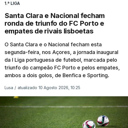
1.ª LIGA
reforçaram a sua posição crítica e voltaram a
apontar o dedo àquilo que consideram ser uma
Santa Clara e Nacional fecham
política autocentrada
.
ronda de triunfo do FC Porto e
empates de rivais lisboetas
Na origem do comunicado está o plano de
Gianni Infantino de abrir as competições da FIFA
O Santa Clara e o Nacional fecham esta
segunda-feira, nos Açores, a jornada inaugural
ao investimento privado.
da I Liga portuguesa de futebol, marcada pelo
triunfo do campeão FC Porto e pelos empates,
“
A liderança no futebol não é uma posse. Não se
ambos a dois golos, de Benfica e Sporting.
trata de ostentar poder para o exercer. É um
dever de serviço à família do futebol que lho
Lusa
/
atualizado 10 Agosto 2026, 10:25
confia.
Quando a confiança é quebrada através do
engano, quando uma pessoa se coloca acima do
coletivo que lhe confiou autoridade, esse dever foi
abandonado", afirmaram.