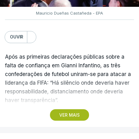
Mauricio Dueñas Castañeda - EPA
OUVIR
Após as primeiras declarações públicas sobre a
falta de confiança em Gianni Infantino, as três
confederações de futebol uniram-se para atacar a
liderança da FIFA: “Há silêncio onde deveria haver
responsabilidade, distanciamento onde deveria
haver transparência”.
VER MAIS
Numa “carta aberta à família do futebol”, os
representantes da Europa (UEFA), América Central,
Norte e Caraíbas (CONCACAF) e Ásia (AFC)