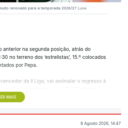
l muito renovado para a temporada 2026/27
Lusa
 anterior na segunda posição, atrás do
30 no terreno dos ‘estrelistas’, 15.º colocados
ntados por Pepa.
vencedor da II Liga, vai assinalar o regresso à
 escalão, jogando em casa (15:30), diante do
 a manutenção no play-off.
ER MAIS
adeira, o estádio do Vitória de Guimarães será
uca (18:00), dois conjuntos que concluíram
8 Agosto 2026, 14:47