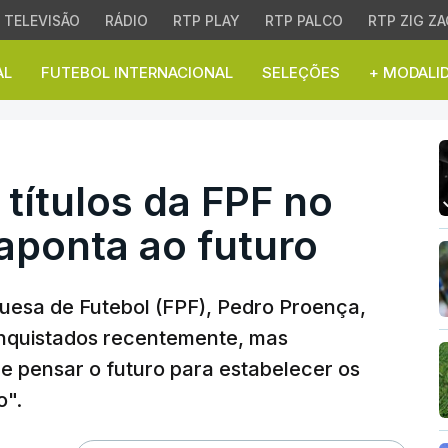
TELEVISÃO
RÁDIO
RTP PLAY
RTP PALCO
RTP ZIG ZA
AL
FUTEBOL INTERNACIONAL
SELEÇÕES
+ MODALI
tulos da FPF no último 
títulos da FPF no
aponta ao futuro
uesa de Futebol (FPF), Pedro Proença,
conquistados recentemente, mas
 pensar o futuro para estabelecer os
o".