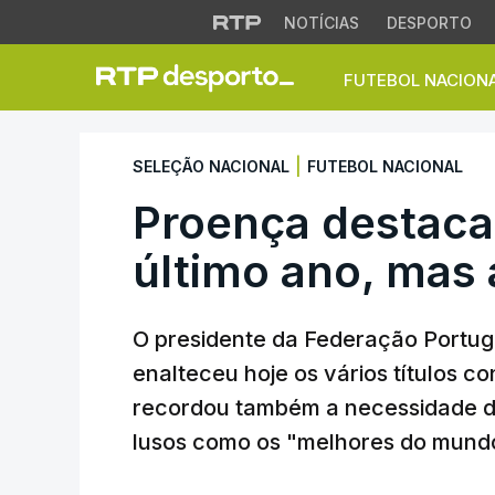
NOTÍCIAS
DESPORTO
FUTEBOL NACION
Proença destaca tí
|
SELEÇÃO NACIONAL
FUTEBOL NACIONAL
Proença destaca 
último ano, mas 
O presidente da Federação Portug
enalteceu hoje os vários títulos 
recordou também a necessidade de
lusos como os "melhores do mund