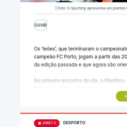
| Foto: O Sporting apresenta um plante
OUVIR
Os ‘leões’, que terminaram o campeonato
campeão FC Porto, jogam a partir das 20:
da edição passada e que agora são orie
No primeiro encontro do dia, o Marítimo, 
'elite' após três temporadas no segundo
Casa Pia, formação que apenas garantiu
V
Pelo meio dos jogos na Reboleira e na M
o palco do duelo entre minhotos e o Aro
DESPORTO
DIRETO