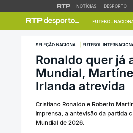
NOTÍCIAS
DESPORTO
FUTEBOL NACION
Ronaldo quer já ap
|
SELEÇÃO NACIONAL
FUTEBOL INTERNACION
Ronaldo quer já
Mundial, Martín
Irlanda atrevida
Cristiano Ronaldo e Roberto Martí
imprensa, a antevisão da partida c
Mundial de 2026.