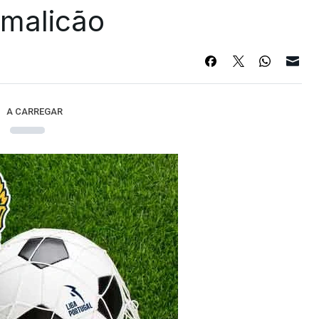
Famalicão
A CARREGAR