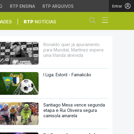
G
RTP ENSINA
RTP ARQUIVOS
Entrar
Abrir campo de
|
DADES
RTP
NOTÍCIAS
 Martínez espera uma Ir
Ronaldo quer já apuramento
para Mundial, Martínez espera
uma Irlanda atrevida
I Liga. Estoril - Famalicão
Santiago Mesa vence segunda
etapa e Rui Oliveira segura
camisola amarela