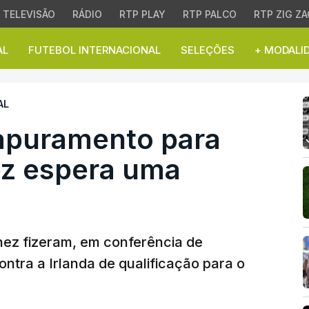
TELEVISÃO
RÁDIO
RTP PLAY
RTP PALCO
RTP ZIG ZA
AL
FUTEBOL INTERNACIONAL
SELEÇÕES
+ MODALI
uramento para Mundial,
AL
 apuramento para
ez espera uma
nez fizeram, em conferência de
ontra a Irlanda de qualificação para o