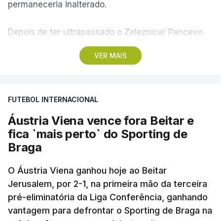
permaneceria inalterado.
Depois de ter ultrapassado o Zeleznicar Pancevo
na segunda pré-eliminatória de acesso à fase de
VER MAIS
liga da Liga Conferência, caso elimine Dínamo de
Minsk, com a segunda mão agendada para 13 de
agosto, na Bulgária – devido à guerra na Ucrânia e
FUTEBOL INTERNACIONAL
ao facto de a Bielorrússia ser aliada da Rússia - o
Sporting de Braga irá defrontar no play-off o
Áustria Viena vence fora Beitar e
vencedor da eliminatória entre Beitar e Áustria
fica `mais perto` do Sporting de
Viena.
Braga
O Áustria Viena ganhou hoje ao Beitar
Jerusalem, por 2-1, na primeira mão da terceira
pré-eliminatória da Liga Conferência, ganhando
vantagem para defrontar o Sporting de Braga na