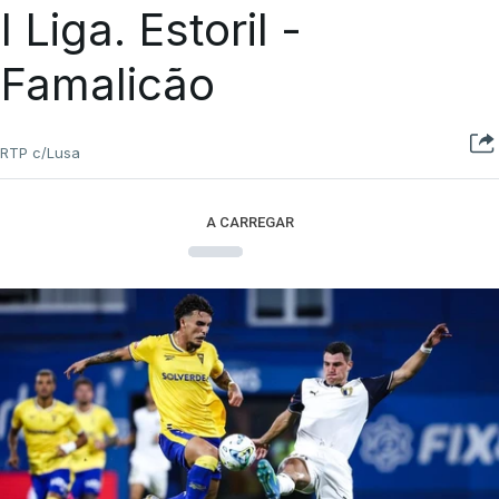
I Liga. Estoril -
Famalicão
RTP c/Lusa
A CARREGAR