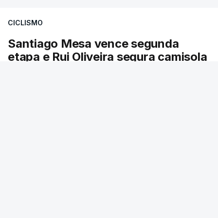
ganho por 2-1 pela sua seleção a 22 de junho de
CICLISMO
1986, na Cidade do México, foi vendida por um
valor recorde de 9,3 milhões de dólares (oito
Santiago Mesa vence segunda
milhões de euros) em 2022.
etapa e Rui Oliveira segura camisola
amarela
A bola já foi a leilão em 2022 e 2023, com as
licitações a atingirem quase 2 milhões de dólares
O colombiano foi mais forte na chegada ao
sprint, superando o espanhol Daniel Cavia e o
(1,7 milhões de euros) em cada ocasião.
argentino Tomas Contte.
A partida em 1986, carregada de simbolismo
Lusa
/
atualizado 7 Agosto 2026, 18:04
quatro anos após a Guerra das Malvinas entre os
dois países, contribuiu enormemente para a
complexa lenda de Maradona, que faleceu em
novembro de 2020 aos 60 anos.
Aos 51 minutos, o capitão argentino marcou um