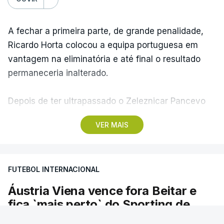
A fechar a primeira parte, de grande penalidade,
Ricardo Horta colocou a equipa portuguesa em
vantagem na eliminatória e até final o resultado
permaneceria inalterado.
Depois de ter ultrapassado o Zeleznicar Pancevo
na segunda pré-eliminatória de acesso à fase de
VER MAIS
liga da Liga Conferência, caso elimine Dínamo de
Minsk, com a segunda mão agendada para 13 de
agosto, na Bulgária – devido à guerra na Ucrânia e
FUTEBOL INTERNACIONAL
ao facto de a Bielorrússia ser aliada da Rússia - o
Sporting de Braga irá defrontar no play-off o
Áustria Viena vence fora Beitar e
vencedor da eliminatória entre Beitar e Áustria
fica `mais perto` do Sporting de
Viena.
Braga