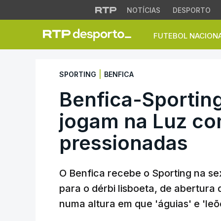
NOTÍCIAS
DESPORTO
FUTEBOL NACION
Benfica-Sporting. 
|
SPORTING
BENFICA
Benfica-Sporting
jogam na Luz co
pressionadas
O Benfica recebe o Sporting na sex
para o dérbi lisboeta, de abertura d
numa altura em que 'águias' e 'leõ