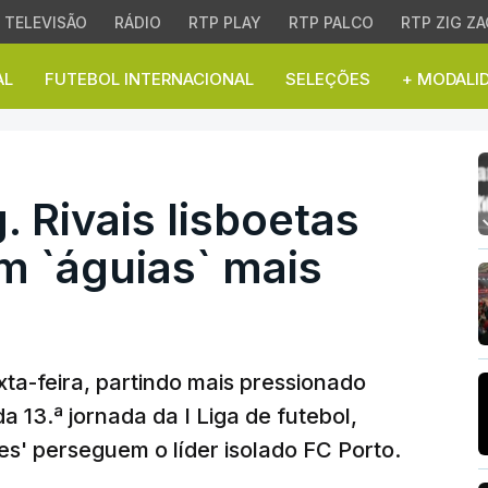
TELEVISÃO
RÁDIO
RTP PLAY
RTP PALCO
RTP ZIG ZA
AL
FUTEBOL INTERNACIONAL
SELEÇÕES
+ MODALI
Rivais lisboetas jogam 
. Rivais lisboetas
m `águias` mais
ta-feira, partindo mais pressionado
a 13.ª jornada da I Liga de futebol,
es' perseguem o líder isolado FC Porto.