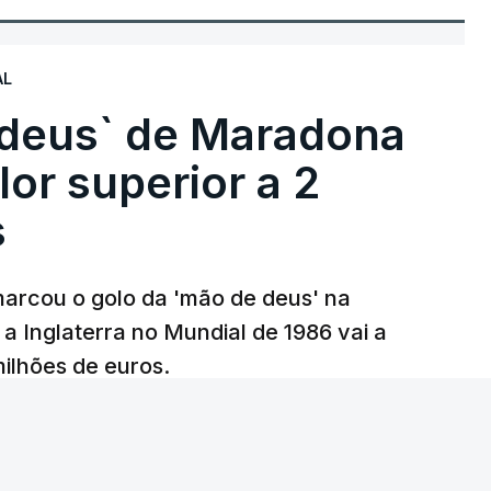
AL
 deus` de Maradona
lor superior a 2
s
arcou o golo da 'mão de deus' na
 a Inglaterra no Mundial de 1986 vai a
 milhões de euros.