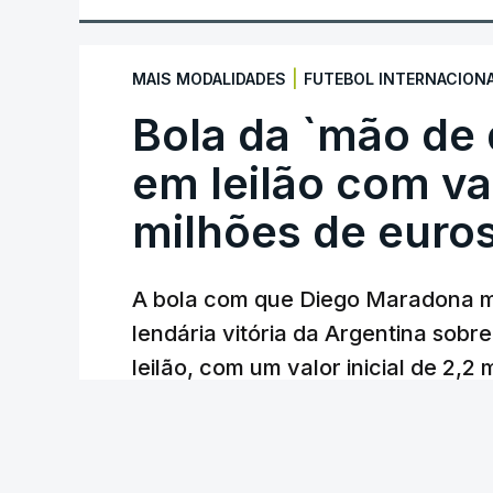
|
MAIS MODALIDADES
FUTEBOL INTERNACION
Bola da `mão de
em leilão com va
milhões de euro
A bola com que Diego Maradona m
lendária vitória da Argentina sobre
leilão, com um valor inicial de 2,2
Lusa
/
atualizado 7 Agosto 2026, 23:01