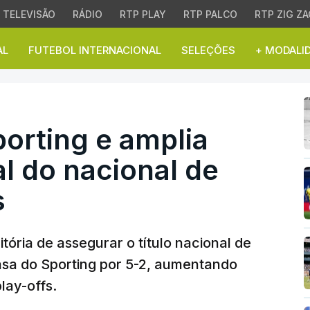
TELEVISÃO
RÁDIO
RTP PLAY
RTP PALCO
RTP ZIG ZA
AL
FUTEBOL INTERNACIONAL
SELEÇÕES
+ MODALI
ting e amplia vantagem 
orting e amplia
l do nacional de
s
tória de assegurar o título nacional de
asa do Sporting por 5-2, aumentando
lay-offs.