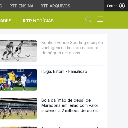
G
RTP ENSINA
RTP ARQUIVOS
Entrar
Abrir campo de
|
DADES
RTP
NOTÍCIAS
na final do nacional d
Benfica vence Sporting e amplia
vantagem na final do nacional
de hóquei em patins
I Liga. Estoril - Famalicão
Bola da `mão de deus` de
Maradona em leilão com valor
superior a 2 milhões de euros