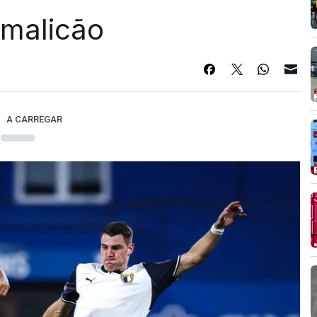
Famalicão
A CARREGAR