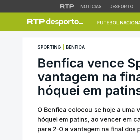
NOTÍCIAS
DESPORTO
FUTEBOL NACION
Benfica vence Spor
|
SPORTING
BENFICA
Benfica vence Sp
vantagem na fina
hóquei em patin
O Benfica colocou-se hoje a uma vi
hóquei em patins, ao vencer em c
para 2-0 a vantagem na final dos p