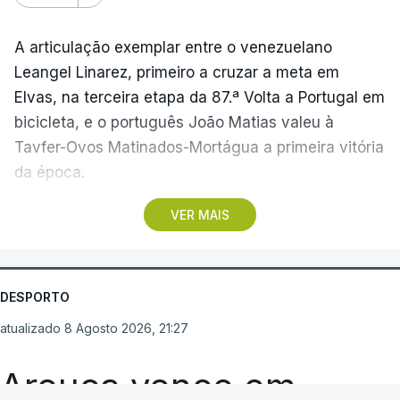
A articulação exemplar entre o venezuelano
Leangel Linarez, primeiro a cruzar a meta em
Elvas, na terceira etapa da 87.ª Volta a Portugal em
bicicleta, e o português João Matias valeu à
Tavfer-Ovos Matinados-Mortágua a primeira vitória
da época.
VER MAIS
Discreta nas chegadas ao Palácio Nacional de
Queluz, na quinta-feira, e a Albufeira, na sexta-
feira, a equipa dirigida por Gustavo Veloso
apresentou a sua melhor versão nos derradeiros
DESPORTO
metros da tirada mais longa da corrida, marcados
atualizado 8 Agosto 2026, 21:27
por uma aparatosa queda e por nova aparição do
camisola amarela, Rui Oliveira (UAE Emirates), no
Arouca vence em
sprint.